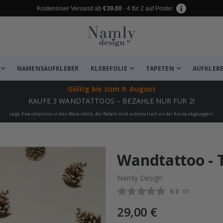
Kostenloser Versand ab
€39.00
· 4 für 2 auf Poster
NAMENSAUFKLEBER
KLEBEFOLIE
TAPETEN
AUFKLEB
Gültig bis
zum 9. August
KAUFE 3 WANDTATTOOS – BEZAHLE NUR FÜR 2!
Lege 3 wandtattoos in den Warenkorb, der Rabatt wird automatisch an der Kasse abgezogen!
zugefügt ✔️ Kostenloser Versand er
Wandtattoo - 
Namly Design
Durchschnittli
0.0
(
abgegebene be
0
)
29,00 €