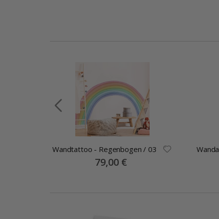
Wandtattoo - Regenbogen / 03
Wandau
llage
Special
79,00 €
Price