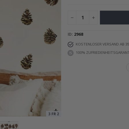
 KI-Poster
Special
15,00 €
Price
ID
2968
KOSTENLOSER VERSAND AB 39
100% ZUFRIEDENHEITSGARANT