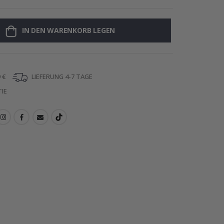
IN DEN WARENKORB LEGEN
Poster - 2026
 €
LIEFERUNG 4-7 TAGE
IE