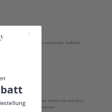
g, eine Wand vollständig zu verwandeln. Aufkleber
en
batt
n nicht auf rauen Oberflächen. Warten Sie nach dem
Bestellung
 Ausdrucks geringfügig abweichen.