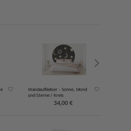
rne
Wandaufkleber - Sonne, Mond
Wandtat
und Sterne / Kreis
Sterne
Special
34,00 €
Price