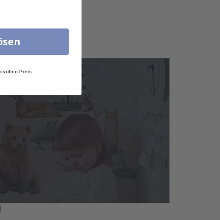
ie uns bitte.
lösen
n vollen Preis
!