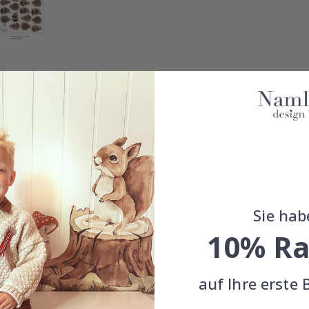
hr Zimmer zu dekorieren. Es gibt keinen besseren und einfacheren We
Sie hab
nenbereich.
10% Ra
ngebracht werden, z. Glas-, Wand- oder Möbelplatte. Aufkleber hafte
auf Ihre erste 
eber aufkleben. Je nach Monitoreinstellungen können die Farben des