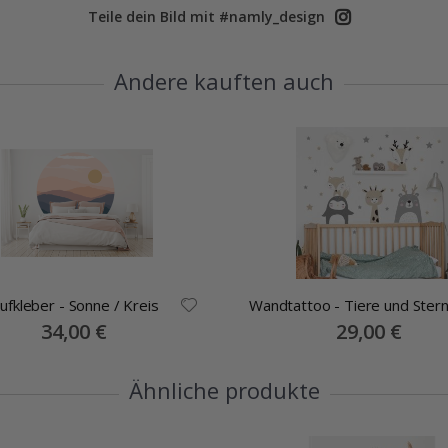
Teile dein Bild mit #namly_design
Andere kauften auch
fkleber - Sonne / Kreis
Wandtattoo - Tiere und Ste
Special
34,00 €
Special
29,00 €
Price
Price
Ähnliche produkte