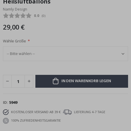
Heißluftballons
Bildgalerie
Namly Design
springen
Durchschnittliche Bewertung:
0.0
(
abgegebene bewertungen:
0
)
29,00 €
Wähle Größe
IN DEN WARENKORB LEGEN
ID
5949
KOSTENLOSER VERSAND AB 39 €
LIEFERUNG 4-7 TAGE
100% ZUFRIEDENHEITSGARANTIE