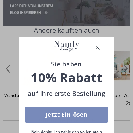
Andere kauften auch
Sie haben
10% Rabatt
auf Ihre erste Bestellung
Wandtattoo - Sonne / Gelb
Wandtattoo - Wald
Special
29,00 €
Spec
28
Price
Pric
Jetzt Einlösen
Ähnliche produkte
Nein danke, ich zahle den vollen preis