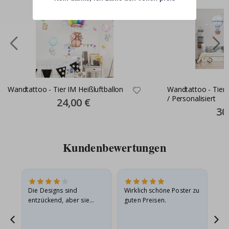
Wandtattoo - Tier IM Heißluftballon
Wandtattoo - Tiere 
/ Personalisiert
Special
24,00 €
Price
Spec
30
Pric
Kundenbewertungen
in
Die Designs sind
Wirklich schöne Poster zu
All
r
entzückend, aber sie
guten Preisen.
sollten flach in einem
stabilen Umschlag