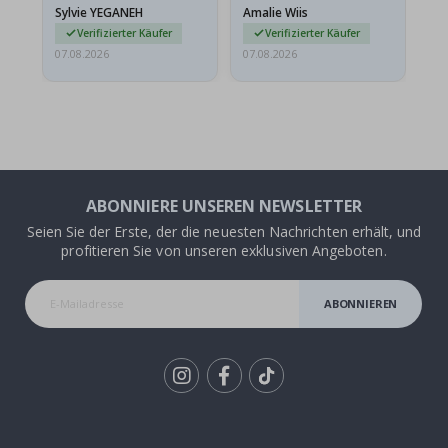
versendet werden. Weil
Sylvie YEGANEH
Amalie Wiis
Ka
sie…
Verifizierter Käufer
Verifizierter Käufer
07.08.2026
07.08.2026
07.
ABONNIERE UNSEREN NEWSLETTER
Seien Sie der Erste, der die neuesten Nachrichten erhält, und
profitieren Sie von unseren exklusiven Angeboten.
ABONNIEREN
Tik
To