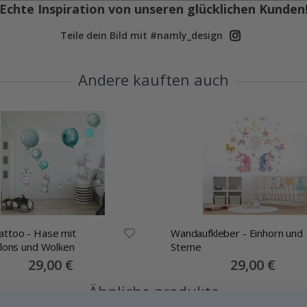
Echte Inspiration von unseren glücklichen Kunden
Teile dein Bild mit #namly_design
Andere kauften auch
ttoo - Hase mit
Wandaufkleber - Einhorn und
llons und Wolken
Sterne
Special
29,00 €
Special
29,00 €
Price
Price
Ähnliche produkte