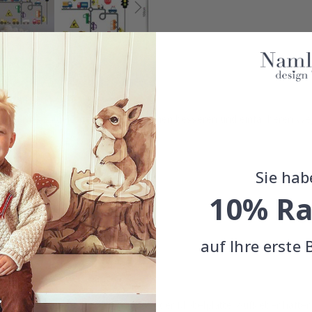
hr Zimmer zu dekorieren. Es gibt keinen besseren und einfacheren We
be und hoher Farbsättigung.
Sie hab
10% Ra
ergrund.
auf Ihre erste 
nenbereich.
ngebracht werden, z. Glas-, Wand- oder Möbelplatte. Aufkleber hafte