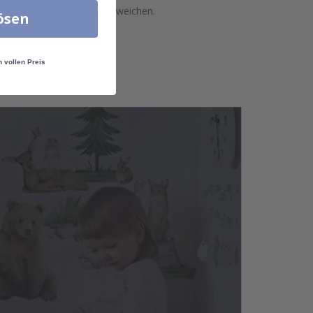
 Ausdrucks geringfügig abweichen.
lösen
ie uns bitte.
n vollen Preis