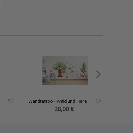
!
Wandtattoo - Wald und Tiere
Special
28,00 €
Price