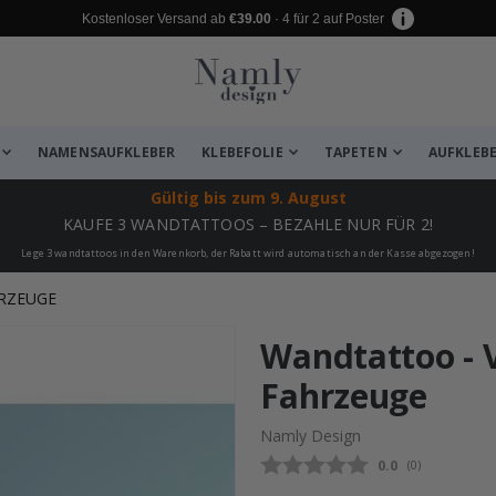
Kostenloser Versand ab
€39.00
· 4 für 2 auf Poster
NAMENSAUFKLEBER
KLEBEFOLIE
TAPETEN
AUFKLEB
Gültig bis
zum 9. August
KAUFE 3 WANDTATTOOS – BEZAHLE NUR FÜR 2!
Lege 3 wandtattoos in den Warenkorb, der Rabatt wird automatisch an der Kasse abgezogen!
RZEUGE
zugefügt ✔️ Kostenloser Versand er
Wandtattoo - 
Fahrzeuge
Namly Design
Durchschnittli
0.0
(
abgegebene be
0
)