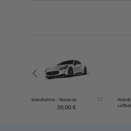
Wandtattoo - Maserati
Wandta
-
Luftba
Special
39,00 €
Price
€