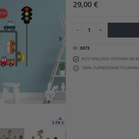
29,00 €
Special
11,00 €
Price
ID
3673
KOSTENLOSER VERSAND AB 39
100% ZUFRIEDENHEITSGARANT