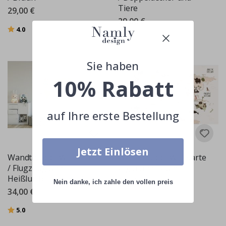
Tiere
29,00 €
29,00 €
Bewertung:
von 5 Sternen
4.0
Sie haben
10% Rabatt
auf Ihre erste Bestellung
Jetzt Einlösen
Wandtattoo - Weltkarte
Wandtattoo - Weltkarte
/ Flugzeug und
/ Iglu und Bäume
Heißluftballon / Kreis
29,00 €
Nein danke, ich zahle den vollen preis
34,00 €
Bewertung:
von 5 Sternen
5.0