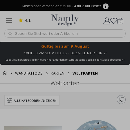
Kostenloser Versand ab
€39.00
· 4 für 2 auf Poster
4.1
Artike
von 1030 Bewertungen
0
Wagen
Gültig bis
zum 9. August
KAUFE 3 WANDTATTOOS – BEZAHLE NUR FÜR 2!
Lege 3 wandtattoos in den Warenkorb, der Rabatt wird automatisch an der Kasse abgezogen!
WANDTATTOOS
KARTEN
WELTKARTEN
Weltkarten
ALLE KATEGORIEN ANZEIGEN