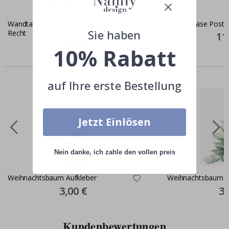
Wandtattoo - Klassische Magnolie /
Blumenvase Poste
Sie haben
Recht
Spec
11
Pric
Special
24,00 €
10% Rabatt
Price
Ähnliche produkte
auf Ihre erste Bestellung
Jetzt Einlösen
Nein danke, ich zahle den vollen preis
Weihnachtsbaum Aufkleber
Weihnachtsbaum A
Special
3,00 €
Spe
3,
Price
Pri
Kundenbewertungen