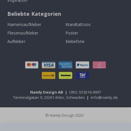
Inspiration
Beliebte Kategorien
Namensaufkleber
Wandtattoos
Fliesenaufkleber
Poster
Aufkleber
Klebefolie
Namly Design AB
|
ORG: 559216-9097
Terminalgatan 9, 23261 Arlöv, Schweden
|
info@namly.de
© Namly Design 2026