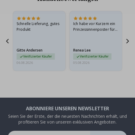
Schnelle Lieferung, gutes
Ich habe vor Kurzem ein
Ich
Produkt
Prinzessinnenposter für
das
ts
meine Enkelin bestellt.
ge
Das Poster kam beim
Ra
at
Versand leicht
au
Gitte Andersen
Renea Lee
Sa
beschädigt…
au
Verifizierter Käufer
Verifizierter Käufer
06.08.2026
05.08.2026
05.
ABONNIERE UNSEREN NEWSLETTER
Seien Sie der Erste, der die neuesten Nachrichten erhält, und
profitieren Sie von unseren exklusiven Angeboten.