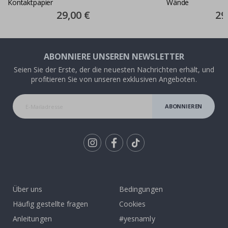
Kontaktpapier
Wände
Special
29,00 €
Spec
29
Price
Pric
ABONNIERE UNSEREN NEWSLETTER
Seien Sie der Erste, der die neuesten Nachrichten erhält, und
profitieren Sie von unseren exklusiven Angeboten.
ABONNIEREN
Tik
To
k
Über uns
Bedingungen
Häufig gestellte fragen
Cookies
Anleitungen
#yesnamly