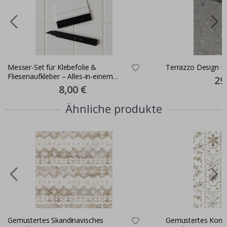
Messer-Set für Klebefolie &
Terrazzo Design K
Fliesenaufkleber – Alles-in-einem
Spec
29
Pric
Montageset
Special
8,00 €
Price
Ähnliche produkte
Gemustertes Skandinavisches
Gemustertes Konta