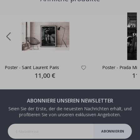
Poster - Saint Laurent Paris
Poster - Prada Mil
Special
11,00 €
Spec
11
Price
Pric
ABONNIERE UNSEREN NEWSLETTER
Seien Sie der Erste, der die neuesten Nachrichten erhält, und
profitieren Sie von unseren exklusiven Angeboten.
ABONNIEREN