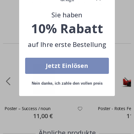
Teile dein Bild mit #namly_design
Sie haben
10% Rabatt
Andere kauften auch
auf Ihre erste Bestellung
Jetzt Einlösen
Nein danke, ich zahle den vollen preis
Poster – Success / noun
Poster - Rotes Ferr
Special
11,00 €
Spec
11
Price
Pric
Ähnliche produkte