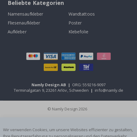
Beliebte Kategorien
Namensaufkleber
Wandtattoos
Fliesenaufkleber
Poster
Aufkleber
Klebefolie
Namly Design AB
|
ORG: 559216-9097
Terminalgatan 9, 23261 Arlöv, Schweden
|
info@namly.de
© Namly Design 2026
Wir verwenden Cookies, um unsere Websites effizienter zu gestalten,
Ihre Benutzererfahrung zu personalisieren und den Datenverkehr