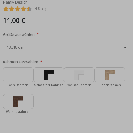
Namly Design
Bildgalerie
Durchschnittliche Bewertung:
4.5
(
abgegebene bewertungen:
2
)
springen
11,00 €
Größe auswählen
Rahmen auswählen
Kein Rahmen
Schwarzer Rahmen
Weißer Rahmen
Eichenrahmen
Walnussrahmen