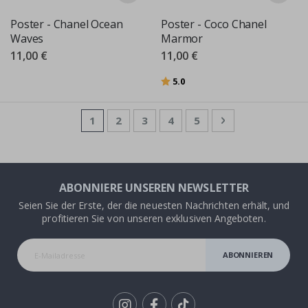
Poster - Chanel Ocean
Poster - Coco Chanel
Waves
Marmor
11,00 €
11,00 €
Bewertung:
von 5 Sternen
5.0
Seite
Sie lesen gerade die Seite
Seite
Seite
Seite
Seite
Seite
Weiter
1
2
3
4
5
ABONNIERE UNSEREN NEWSLETTER
Seien Sie der Erste, der die neuesten Nachrichten erhält, und
profitieren Sie von unseren exklusiven Angeboten.
ABONNIEREN