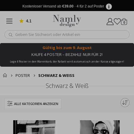
Kostenloser Versand ab
€39.00
· 4 für 2 auf Poster
4.1
Artike
von 1025 Bewertungen
0
Wagen
Gültig bis
zum 9. August
KAUFE 4 POSTER – BEZAHLE NUR FÜR 2!
Lege 4 Poster in den Warenkorb, der Rabatt wird automatisch an der Kasse abgezogen!
POSTER
SCHWARZ & WEISS
Schwarz & Weiß
ALLE KATEGORIEN ANZEIGEN