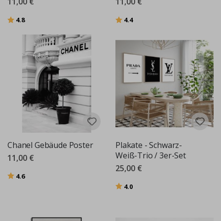
11,00 €
11,00 €
Bewertung:
von 5 Sternen
Bewertung:
von 5 Sternen
4.8
4.4
Chanel Gebäude Poster
Plakate - Schwarz-
Weiß-Trio / 3er-Set
11,00 €
25,00 €
Bewertung:
von 5 Sternen
4.6
Bewertung:
von 5 Sternen
4.0