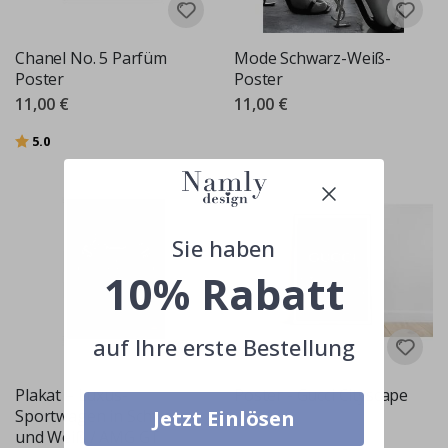
Chanel No. 5 Parfüm
Mode Schwarz-Weiß-
Poster
Poster
11,00 €
11,00 €
Bewertung:
von 5 Sternen
5.0
Sie haben
10% Rabatt
auf Ihre erste Bestellung
Plakat – Luxus-
Poster - Gucci Cityscape
Sportwagen in Schwarz
Jetzt Einlösen
11,00 €
und Weiß / AMG GT