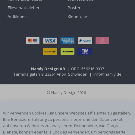
Fliesenaufkleber
Poster
Aufkleber
Klebefolie
Namly Design AB
|
ORG: 559216-9097
Terminalgatan 9, 23261 Arlöv, Schweden
|
info@namly.de
© Namly Design 2026
Wir verwenden Cookies, um unsere Websites effizienter zu gestalten,
Ihre Benutzererfahrung zu personalisieren und den Datenverkehr
auf unseren Websites zu analysieren. Drittanbieter, wie Google-
Dienste, können ebenfalls Cookies verwenden, um personalisierte