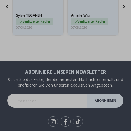
sollten flach in einem
stabilen Umschlag
versendet werden. Weil
Sylvie YEGANEH
Amalie Wiis
Ka
sie…
Verifizierter Käufer
Verifizierter Käufer
07.08.2026
07.08.2026
07.
ABONNIERE UNSEREN NEWSLETTER
Seien Sie der Erste, der die neuesten Nachrichten erhält, und
profitieren Sie von unseren exklusiven Angeboten.
ABONNIEREN
Tik