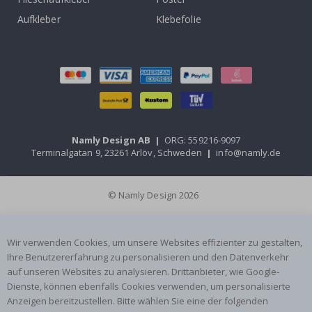
Aufkleber
Klebefolie
Namly Design AB
|
ORG: 559216-9097
Terminalgatan 9, 23261 Arlöv, Schweden
|
info@namly.de
© Namly Design 2026
Wir verwenden Cookies, um unsere Websites effizienter zu gestalten,
Ihre Benutzererfahrung zu personalisieren und den Datenverkehr
auf unseren Websites zu analysieren. Drittanbieter, wie Google-
Dienste, können ebenfalls Cookies verwenden, um personalisierte
Anzeigen bereitzustellen. Bitte wählen Sie eine der folgenden