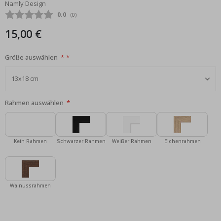
Namly Design
Bildgalerie
Durchschnittliche Bewertung:
0.0
(
abgegebene bewertungen:
0
)
springen
15,00 €
Größe auswählen
Rahmen auswählen
Kein Rahmen
Schwarzer Rahmen
Weißer Rahmen
Eichenrahmen
Walnussrahmen