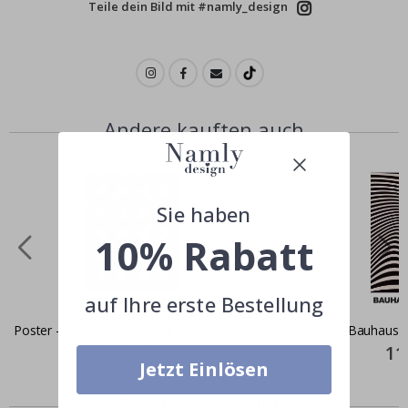
Teile dein Bild mit #namly_design
Andere kauften auch
Sie haben
10% Rabatt
auf Ihre erste Bestellung
Poster - Bauhaus Abstrakte Kunst
Poster - Bauhaus 
Special
11,00 €
Spec
11
Price
Pric
Jetzt Einlösen
Ähnliche produkte