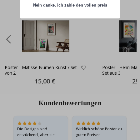
Nein danke, ich zahle den vollen preis
Poster - Matisse Blumen Kunst / Set
Poster - Henri Mat
von 2
Set aus 3
Special
15,00 €
Spec
29
Price
Pric
Kundenbewertungen
in
Die Designs sind
Wirklich schöne Poster zu
All
r
entzückend, aber sie
guten Preisen.