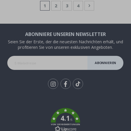
Seite
Sie lesen gerade die Seite
Seite
Seite
Seite
Seite
Weiter
1
2
3
4
ABONNIERE UNSEREN NEWSLETTER
Seien Sie der Erste, der die neuesten Nachrichten erhält, und
profitieren Sie von unseren exklusiven Angeboten.
ABONNIEREN
Tik
To
k
4.1
/5
VON 1019 BEWERTUNGEN