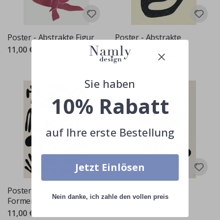
Poster - Abstrakte Figur
Poster - Abstrakte
Formen
11,00 €
11,00 €
Sie haben
10% Rabatt
auf Ihre erste Bestellung
Jetzt Einlösen
Poster - Abstrakte
Poster - Abstrakte
Nein danke, ich zahle den vollen preis
Formen
Kunst
11,00 €
11,00 €