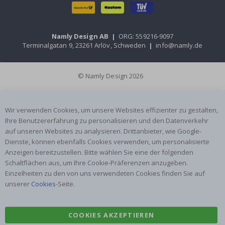
Namly Design AB
|
ORG: 559216-9097
Terminalgatan 9, 23261 Arlöv, Schweden
|
info@namly.de
© Namly Design 2026
Wir verwenden Cookies, um unsere Websites effizienter zu gestalten,
Ihre Benutzererfahrung zu personalisieren und den Datenverkehr
auf unseren Websites zu analysieren. Drittanbieter, wie Google-
Dienste, können ebenfalls Cookies verwenden, um personalisierte
Anzeigen bereitzustellen. Bitte wählen Sie eine der folgenden
Schaltflächen aus, um Ihre Cookie-Präferenzen anzugeben.
Einzelheiten zu den von uns verwendeten Cookies finden Sie auf
unserer
Cookies
-Seite.
COOKIES AKZEPTIEREN