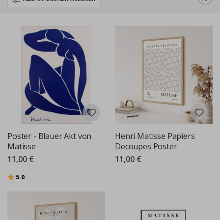
von Eleganz verleihen möchten, bringen diese Drucke Matisses
ausdrucksstarken Stil in Wohnräume, Büros und kreative Bereiche.
Erhältlich in verschiedenen Größen, sind unsere hochwertigen
Poster auf Premium-Materialien gedruckt, um die kräftigen Formen
und intensiven Farben von Matisses ikonischen Werken
einzufangen. Von abstrakten Formen bis hin zu komplexen
Kompositionen – jedes Stück bringt ein Stück französisches
Kulturerbe in Ihre Räume.
Kaufen Sie Henri Matisse-Poster, um das perfekte Kunstwerk zu
finden und Ihre Umgebung mit Kreativität und Eleganz aufzuwerten.
Poster - Blauer Akt von
Henri Matisse Papiers
Matisse
Decoupes Poster
11,00 €
11,00 €
Bewertung:
von 5 Sternen
5.0