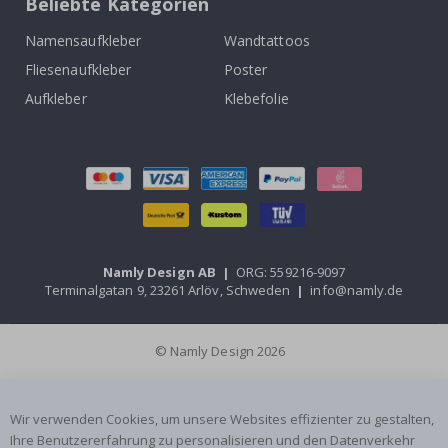
Beliebte Kategorien
Namensaufkleber
Wandtattoos
Fliesenaufkleber
Poster
Aufkleber
Klebefolie
Namly Design AB
|
ORG: 559216-9097
Terminalgatan 9, 23261 Arlöv, Schweden
|
info@namly.de
© Namly Design 2026
Wir verwenden Cookies, um unsere Websites effizienter zu gestalten,
Ihre Benutzererfahrung zu personalisieren und den Datenverkehr