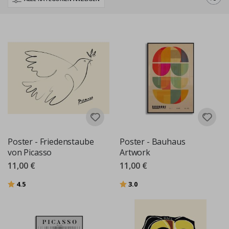
Modernismus und Kubismus, die Picasso geprägt hat. In
verschiedenen Größen erhältlich, sind unsere hochwertigen Poster
ideal für Wohnräume, Büros und kreative Umgebungen geeignet.
Auf Premium-Materialien gedruckt, fängt jedes Poster die
lebendigen Farben und markanten Formen ein, die Picassos
ikonischen Stil ausmachen, und bringt so ein Stück Kunstgeschichte
in Ihre Räume.
Entdecken Sie unsere Picasso-Poster und finden Sie das perfekte
Kunstwerk, um Ihr Zuhause mit einem Hauch künstlerischen Erbes
zu bereichern.
Poster - Friedenstaube
Poster - Bauhaus
von Picasso
Artwork
11,00 €
11,00 €
Bewertung:
von 5 Sternen
Bewertung:
von 5 Sternen
4.5
3.0