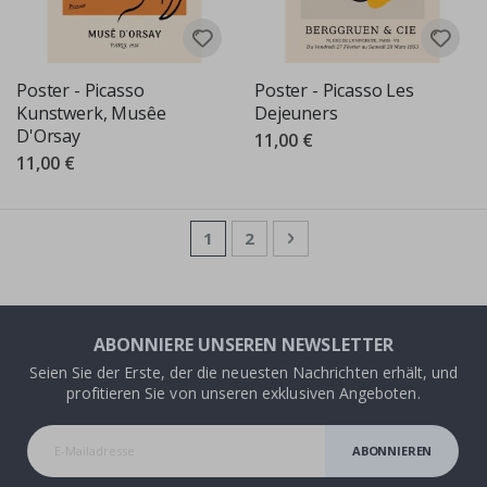
Poster - Picasso
Poster - Picasso Les
Kunstwerk, Musêe
Dejeuners
D'Orsay
11,00 €
11,00 €
Seite
Sie lesen gerade die Seite
Seite
Seite
Weiter
1
2
ABONNIERE UNSEREN NEWSLETTER
Seien Sie der Erste, der die neuesten Nachrichten erhält, und
profitieren Sie von unseren exklusiven Angeboten.
ABONNIEREN