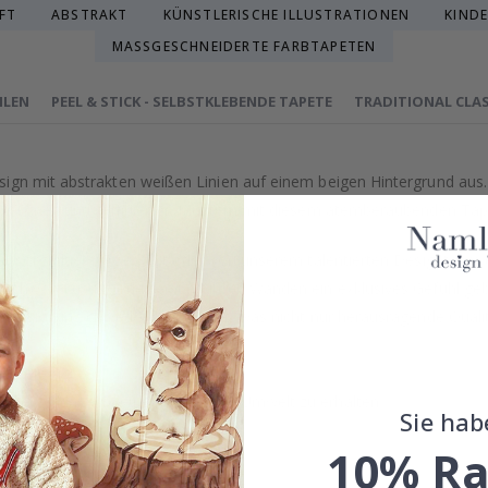
FT
ABSTRAKT
KÜNSTLERISCHE ILLUSTRATIONEN
KIND
MASSGESCHNEIDERTE FARBTAPETEN
HLEN
PEEL & STICK - SELBSTKLEBENDE TAPETE
TRADITIONAL CLAS
sign mit abstrakten weißen Linien auf einem beigen Hintergrund a
alen Tönen und raffinierten Mustern mit diesem atemberaubenden Tap
on, sorgfältig ausgewählt oder von unserem talentierten Designteam
uch von Luxus verleihen und Ihren Wänden ein exklusives Gefühl ge
äzision in Schweden hergestellt, was nicht nur herausragende Qualitä
 gefertigt.
treben danach, eine nachhaltige Umwelt zu erhalten.
Sie hab
eingestuft.
10% Ra
n Tapetenarten im obigen Menü.