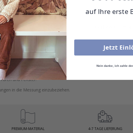
auf Ihre erste 
gung können die Wandmaße variieren, was bedeutet, dass der Absta
rleisten, empfehlen wir, Tapetenmaße mit einem
Überlappungsmarg
 zusätzlichen Raum für Anpassungen während der Installation.
Jetzt Ein
er auf.
Nein danke, ich zahle de
öhe zu messen.
 Türen und Fenster.
dungen in die Messung einzubeziehen.
PREMIUM-MATERIAL
4-7 TAGE LIEFERUNG