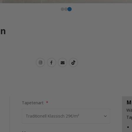
en
M
Tapetenart
Wä
Ta