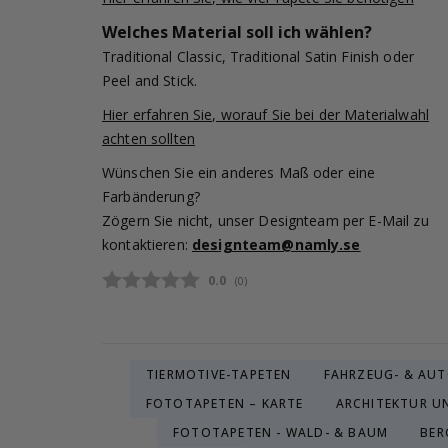
Welches Material soll ich wählen?
Traditional Classic, Traditional Satin Finish oder
Peel and Stick.
Hier erfahren Sie, worauf Sie bei der Materialwahl
achten sollten
Wünschen Sie ein anderes Maß oder eine
Farbänderung?
Zögern Sie nicht, unser Designteam per E-Mail zu
kontaktieren:
designteam@namly.se
Durchschnittliche Bewertung:
0.0
(
abgegebene bewertungen:
0
)
TIERMOTIVE-TAPETEN
FAHRZEUG- & AU
FOTOTAPETEN – KARTE
ARCHITEKTUR U
FOTOTAPETEN - WALD- & BAUM
BER