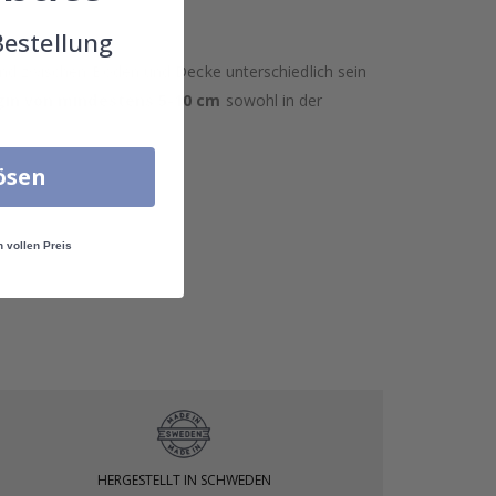
Bestellung
nd zwischen Boden und Decke unterschiedlich sein
in von mindestens 5-10 cm
sowohl in der
lösen
n vollen Preis
HERGESTELLT IN SCHWEDEN