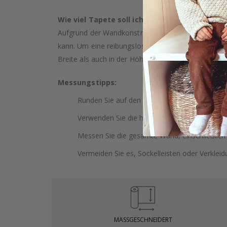
Wie viel Tapete soll ich kaufen?
Aufgrund der Wandkonstruktion und möglicher Nei
kann. Um eine reibungslose Installation zu gewäh
Breite als auch in der Höhe zu wählen. Dies bietet
Messungstipps:
Runden Sie auf den nächsten ganzen Zentimet
Verwenden Sie die höchste Wand, um Ihre H
Messen Sie die gesamte Wand, einschließlich
Vermeiden Sie es, Sockelleisten oder Verklei
MASSGESCHNEIDERT