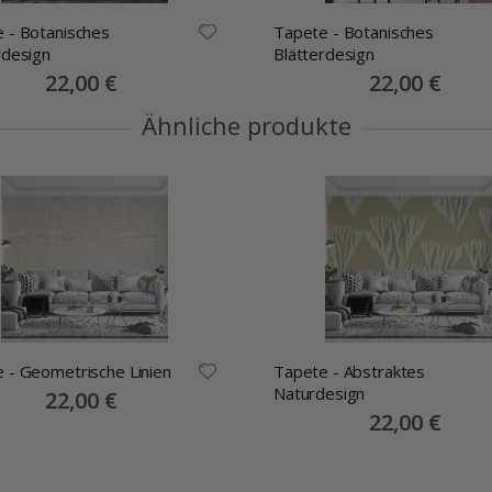
 - Botanisches
Tapete - Botanisches
rdesign
Blätterdesign
Special
22,00 €
Special
22,00 €
Price
Price
Ähnliche produkte
 - Geometrische Linien
Tapete - Abstraktes
Naturdesign
Special
22,00 €
Price
Special
22,00 €
Price