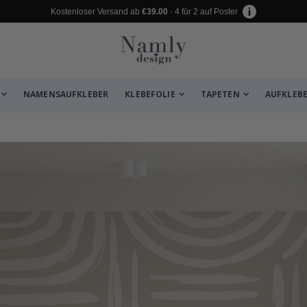
Kostenloser Versand ab
€39.00
· 4 für 2 auf Poster
NAMENSAUFKLEBER
KLEBEFOLIE
TAPETEN
AUFKLEB
zugefügt ✔️ Kostenloser Versand er