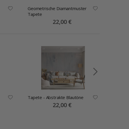
Geometrische Diamantmuster
Stilvoll
Tapete
Tapeten
Special
22,00 €
Price
Tapete - Abstrakte Blautöne
Tapete 
Design
Special
22,00 €
Price