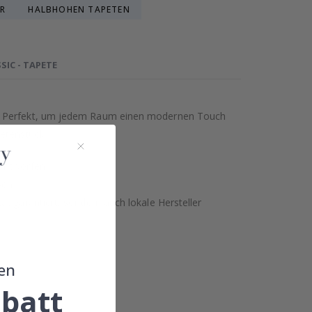
ER
HALBHOHEN TAPETEN
SIC - TAPETE
us. Perfekt, um jedem Raum einen modernen Touch
etenstück.
 entworfen.
ben.
t garantiert, sondern auch lokale Hersteller
en
batt