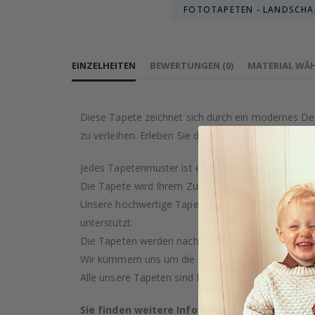
FOTOTAPETEN - LANDSCHA
EINZELHEITEN
BEWERTUNGEN
(
0
)
MATERIAL WÄ
Diese Tapete zeichnet sich durch ein modernes De
zu verleihen. Erleben Sie die Harmonie von neutr
Jedes Tapetenmuster ist eine künstlerische Kreati
Die Tapete wird Ihrem Zuhause garantiert einen Ha
Unsere hochwertige Tapete wird mit Sorgfalt und Pr
unterstützt.
Die Tapeten werden nach Ihrem Kauf auf Bestellung
Wir kümmern uns um die Ressourcen der Erde und s
Alle unsere Tapeten sind PVC-frei und als feuerfest 
Sie finden weitere Informationen zu unsere