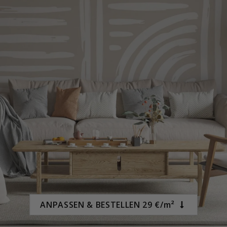
Special
11,00 €
Price
ANPASSEN & BESTELLEN 29 €/m²