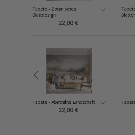
Tapete - Botanisches
Tapete
-
Blattdesign
Blätte
Special
22,00 €
Price
e
Tapete - Abstrakte Landschaft
Tapete
Special
22,00 €
Price