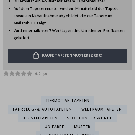
Du erhältst ein A4-Blatt mit einem Tapetenmuster
Auf dem Tapetenmuster wird ein Miniaturbild der Tapete
sowie ein Nahaufnahme abgebildet, die die Tapete im
Maßstab 1:1 zeigt
Wird innerhalb von 7 Werktagen direkt in deinen Briefkasten
geliefert
KAUFE TAPETENMUSTER (2,69 €)
Durchschnittliche Bewertung:
0.0
(
abgegebene bewertungen:
0
)
TIERMOTIVE-TAPETEN
FAHRZEUG- & AUTOTAPETEN
WELTRAUMTAPETEN
BLUMENTAPETEN
SPORTHINTERGRÜNDE
UNIFARBE
MUSTER