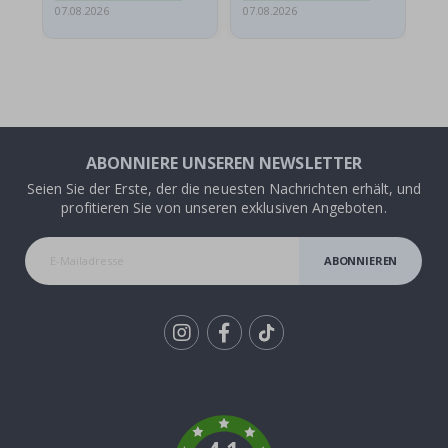
07.08.2026
07.08.2026
07.
ABONNIERE UNSEREN NEWSLETTER
Seien Sie der Erste, der die neuesten Nachrichten erhält, und
profitieren Sie von unseren exklusiven Angeboten.
ABONNIEREN
Tik
To
k