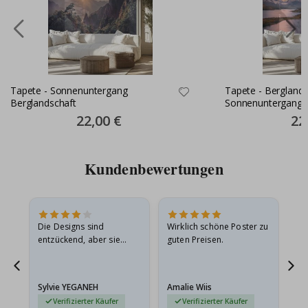
Tapete - Sonnenuntergang
Tapete - Berglands
Berglandschaft
Sonnenuntergang
Special
22,00 €
Spec
22
Price
Pric
Kundenbewertungen
in
Die Designs sind
Wirklich schöne Poster zu
All
r
entzückend, aber sie
guten Preisen.
sollten flach in einem
stabilen Umschlag
versendet werden. Weil
Sylvie YEGANEH
Amalie Wiis
Ka
sie…
Verifizierter Käufer
Verifizierter Käufer