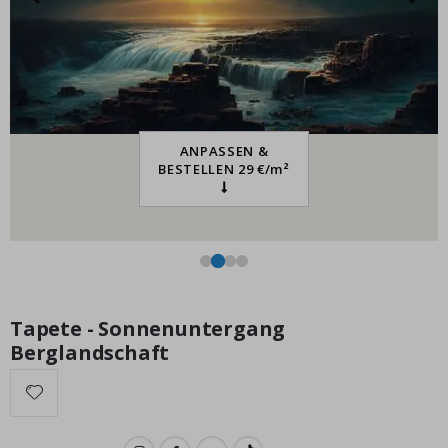
Personalisiertes Poster - Schwarz-Weiß-LIEBE Fotocollage
Special
15,00 €
Price
ANPASSEN &
BESTELLEN 29 €/m²
Tapete - Sonnenuntergang
Berglandschaft