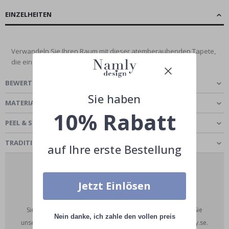
EINZELHEITEN
Verwandeln Sie Ihren Raum mit dieser atemberaubenden Tapete,
die einen ruhigen Sonnenuntergang...
Lesen Sie mehr
BEWERTUNGEN
(
0
)
Sie haben
MATERIAL WÄHLEN
10% Rabatt
PEEL & STICK - SELBSTKLEBENDE TAPETE
TRADITIONAL CLASSIC - TAPETE
auf Ihre erste Bestellung
Jetzt Einlösen
MASSGESCHNEIDERT
Sie können die Maße Ihrer Tapete anpassen. Kontaktieren Sie
Nein danke, ich zahle den vollen preis
unser Bearbeitungsteam per E-Mail unter designteam@namly.se.