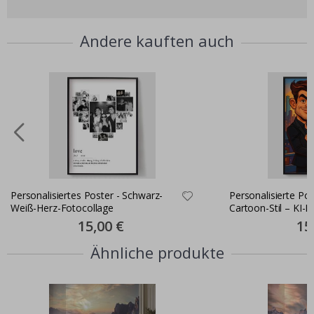
Andere kauften auch
Personalisiertes Poster - Schwarz-
Personalisierte Pos
Weiß-Herz-Fotocollage
Cartoon-Stil – KI-P
Special
15,00 €
Spec
15
Price
Pric
Ähnliche produkte