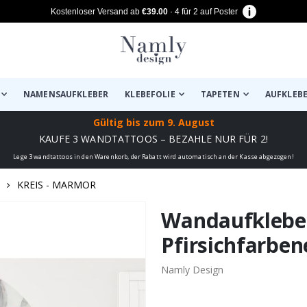
Kostenloser Versand ab
€39.00
· 4 für 2 auf Poster
NAMENSAUFKLEBER
KLEBEFOLIE
TAPETEN
AUFKLEB
Gültig bis
zum 9. August
KAUFE 3 WANDTATTOOS – BEZAHLE NUR FÜR 2!
Lege 3 wandtattoos in den Warenkorb, der Rabatt wird automatisch an der Kasse abgezogen!
KREIS - MARMOR
zugefügt ✔️ Kostenloser Versand er
Wandaufkleber
Pfirsichfarben
Namly Design