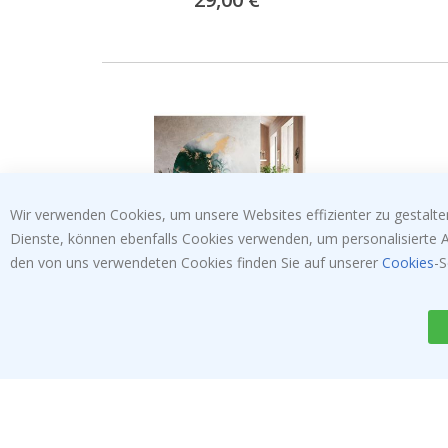
Price
Wir verwenden Cookies, um unsere Websites effizienter zu gestalten
Dienste, können ebenfalls Cookies verwenden, um personalisierte An
den von uns verwendeten Cookies finden Sie auf unserer
Cookies
-S
Wandaufkleber - Grünes und
Wandau
gelbes Muster / Kreis
Graues
Special
34,00 €
Price
ABONNIERE UNSEREN NEWSLETTER