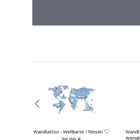
Wandtattoo - Weltkarte / Reisen
Wandta
e
Animal
Special
29,00 €