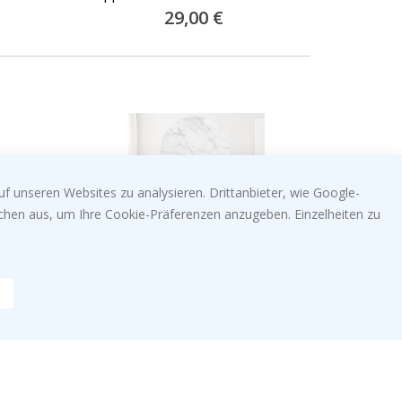
Special
29,00 €
Price
f unseren Websites zu analysieren. Drittanbieter, wie Google-
lächen aus, um Ihre Cookie-Präferenzen anzugeben. Einzelheiten zu
er /
Wandaufkleber - Weißes
Wandaufk
Marmormuster / Kreis
Kreis
Special
34,00 €
Price
Beliebte Kategorien