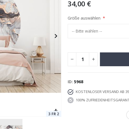
34,00 €
Größe auswählen
Poster
Special
15,00 €
Price
ID
5968
KOSTENLOSER VERSAND AB 39
100% ZUFRIEDENHEITSGARANT