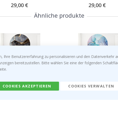
Special
29,00 €
Special
29,00 €
Price
Price
Ähnliche produkte
, Ihre Benutzererfahrung zu personalisieren und den Datenverkehr au
zeigen bereitzustellen. Bitte wählen Sie eine der folgenden Schaltf
eite.
fkleber - Schwarzes und
Wandaufkleber - Blaues Must
 Muster / Kreis
Kreis
Special
34,00 €
Special
34,00 €
COOKIES AKZEPTIEREN
COOKIES VERWALTEN
Price
Price
Über uns
Bedingungen