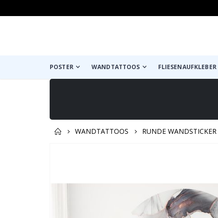
POSTER
WANDTATTOOS
FLIESENAUFKLEBER
WANDTATTOOS
RUNDE WANDSTICKER
Produkt zum Warenkorb hin
Zum
Ende
der
Bildgalerie
springen