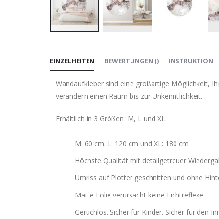
Zum
Anfang
EINZELHEITEN
BEWERTUNGEN
(
)
INSTRUKTION
der
Bildgalerie
Wandaufkleber sind eine großartige Möglichkeit, I
springen
verändern einen Raum bis zur Unkenntlichkeit.
Erhältlich in 3 Größen: M, L und XL.
M: 60 cm. L: 120 cm und XL: 180 cm
Höchste Qualität mit detailgetreuer Wiederga
Umriss auf Plotter geschnitten und ohne Hint
Matte Folie verursacht keine Lichtreflexe.
Geruchlos. Sicher für Kinder. Sicher für den In