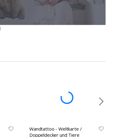
!
u
Wandtattoo - Weltkarte /
Wandtatt
Doppeldecker und Tiere
und Tie