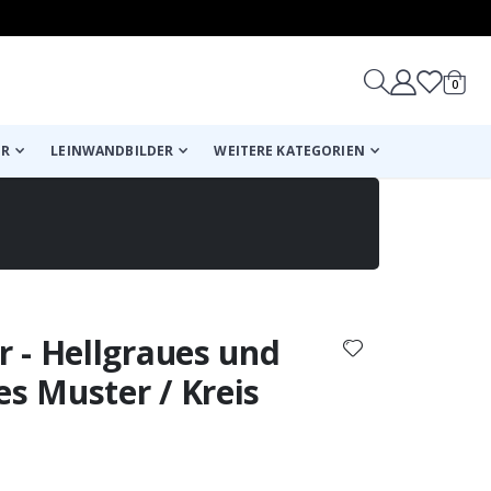
Artike
0
Wagen
ER
LEINWANDBILDER
WEITERE KATEGORIEN
reicht!
 - Hellgraues und
Wagen
Kasse
es Muster / Kreis