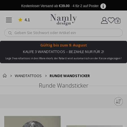
Kostenloser Versand ab
€39.00
· 4 für 2 auf Poster
4.1
Artike
von 1025 Bewertungen
0
Wagen
Gültig bis
zum 9. August
KAUFE 3 WANDTATTOOS – BEZAHLE NUR FÜR 2!
Lege 3 wandtattoos in den Warenkorb, der Rabatt wird automatisch an der Kasse abgezogen!
WANDTATTOOS
RUNDE WANDSTICKER
Runde Wandsticker