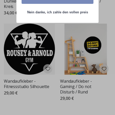
Dunkelgrüne Palmen /
Evolution of Gaming /
Kreis
Rund
34,00 €
29,00 €
Nein danke, ich zahle den vollen preis
Wandaufkleber -
Wandaufkleber -
Fitnessstudio Silhouette
Gaming / Do not
Disturb / Rund
29,00 €
29,00 €