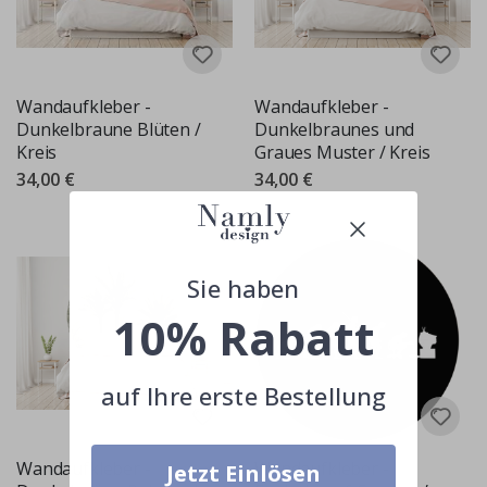
Wandaufkleber -
Wandaufkleber -
Dunkelbraune Blüten /
Dunkelbraunes und
Kreis
Graues Muster / Kreis
34,00 €
34,00 €
Sie haben
10% Rabatt
auf Ihre erste Bestellung
Wandaufkleber -
Wandaufkleber -
Jetzt Einlösen