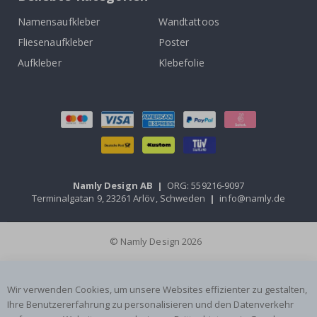
Namensaufkleber
Wandtattoos
Fliesenaufkleber
Poster
Aufkleber
Klebefolie
Namly Design AB
|
ORG: 559216-9097
Terminalgatan 9, 23261 Arlöv, Schweden
|
info@namly.de
© Namly Design 2026
Wir verwenden Cookies, um unsere Websites effizienter zu gestalten,
Ihre Benutzererfahrung zu personalisieren und den Datenverkehr