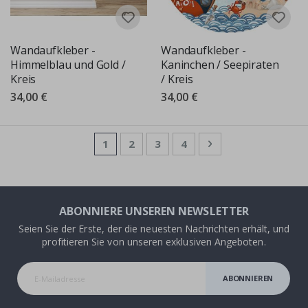
Wandaufkleber -
Wandaufkleber -
Himmelblau und Gold /
Kaninchen / Seepiraten
Kreis
/ Kreis
34,00 €
34,00 €
Seite
Sie lesen gerade die Seite
Seite
Seite
Seite
Seite
Weiter
1
2
3
4
ABONNIERE UNSEREN NEWSLETTER
Seien Sie der Erste, der die neuesten Nachrichten erhält, und
profitieren Sie von unseren exklusiven Angeboten.
ABONNIEREN