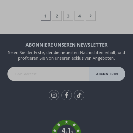
Seite
Sie lesen gerade die Seite
Seite
Seite
Seite
Seite
Weiter
1
2
3
4
ABONNIERE UNSEREN NEWSLETTER
Seien Sie der Erste, der die neuesten Nachrichten erhält, und
profitieren Sie von unseren exklusiven Angeboten.
ABONNIEREN
Tik
To
k
4.1
/5