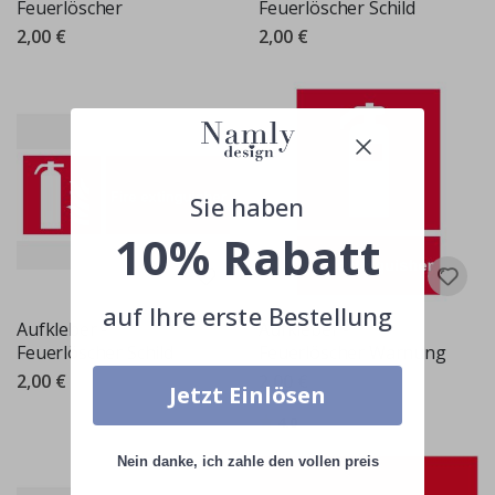
Feuerlöscher
Feuerlöscher Schild
2,00 €
2,00 €
Sie haben
10% Rabatt
auf Ihre erste Bestellung
Aufkleber -
Aufkleber -
Feuerlöscher Schild
Feuerlöscher Warnung
2,00 €
2,00 €
Jetzt Einlösen
Bewertung:
von 5 Sternen
4.0
Nein danke, ich zahle den vollen preis