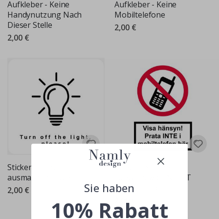
Aufkleber - Keine
Aufkleber - Keine
Handynutzung Nach
Mobiltelefone
Dieser Stelle
2,00 €
2,00 €
Sticker - Licht
Sticker - Seien Sie
ausmachen, bitte!
rücksichtsvoll! NICHT
Sie haben
mobil telefonieren
2,00 €
2,00 €
10% Rabatt