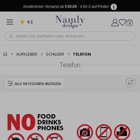
Kostenloser Versand ab
€39.00
· 4 für 2 auf Poster
4.1
Artike
von 1030 Bewertungen
0
Wagen
AUFKLEBER
SCHILDER
TELEFON
Telefon
ALLE KATEGORIEN ANZEIGEN