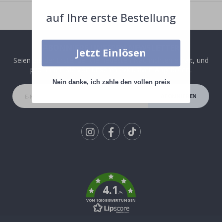
auf Ihre erste Bestellung
ABONNIERE UNSEREN NEWSLETTER
Jetzt Einlösen
Seien Sie der Erste, der die neuesten Nachrichten erhält, und
profitieren Sie von unseren exklusiven Angeboten.
Nein danke, ich zahle den vollen preis
ABONNIEREN
Tik
To
k
4.1
/5
VON 1030 BEWERTUNGEN