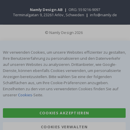
Namly Design AB
|
ORG: 559216-9097
Terminalgatan 9, 23261 Arlöv, Schweden
|
info@namly.de
© Namly Design 2026
Wir verwenden Cookies, um unsere Websites effizienter zu gestalten,
Ihre Benutzererfahrung zu personalisieren und den Datenverkehr
auf unseren Websites zu analysieren. Drittanbieter, wie Google-
Dienste, können ebenfalls Cookies verwenden, um personalisierte
Anzeigen bereitzustellen. Bitte wählen Sie eine der folgenden
Schaltflächen aus, um Ihre Cookie-Präferenzen anzugeben.
Einzelheiten zu den von uns verwendeten Cookies finden Sie auf
unserer
Cookies
-Seite.
COOKIES AKZEPTIEREN
COOKIES VERWALTEN