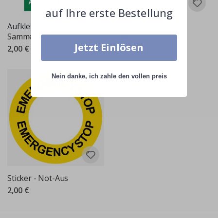
auf Ihre erste Bestellung
Aufkleber -
Sticker - Fluchtweg
Sammelstelle
2,00 €
Jetzt Einlösen
2,00 €
Nein danke, ich zahle den vollen preis
Sticker - Not-Aus
2,00 €