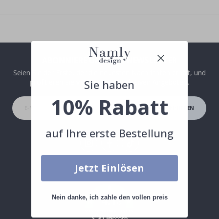
ABONNIERE UNSEREN NEWSLETTER
Seien Sie der Erste, der die neuesten Nachrichten erhält, und
profitieren Sie von unseren exklusiven Angeboten.
Sie haben
10% Rabatt
ABONNIEREN
auf Ihre erste Bestellung
Tik
Jetzt Einlösen
To
k
4.1
Nein danke, ich zahle den vollen preis
/5
VON 1029 BEWERTUNGEN