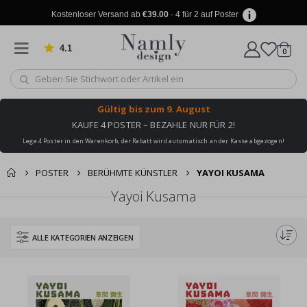
Kostenloser Versand ab
€39.00
· 4 für 2 auf Poster
4.1
Artike
von 1029 Bewertungen
0
Wagen
Gültig bis
zum 9. August
KAUFE 4 POSTER – BEZAHLE NUR FÜR 2!
Lege 4 Poster in den Warenkorb, der Rabatt wird automatisch an der Kasse abgezogen!
POSTER
BERÜHMTE KÜNSTLER
YAYOI KUSAMA
Yayoi Kusama
ALLE KATEGORIEN ANZEIGEN