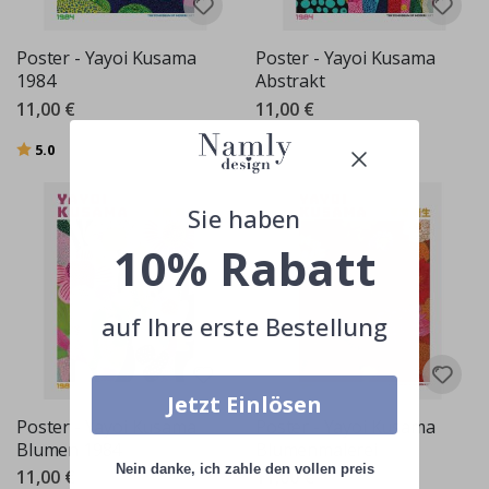
Poster - Yayoi Kusama
Poster - Yayoi Kusama
1984
Abstrakt
11,00 €
11,00 €
Bewertung:
von 5 Sternen
5.0
Sie haben
10% Rabatt
auf Ihre erste Bestellung
Jetzt Einlösen
Poster - Yayoi Kusama
Poster - Yayoi Kusama
Blumen 1984
Blumenmalerei
Nein danke, ich zahle den vollen preis
11,00 €
11,00 €