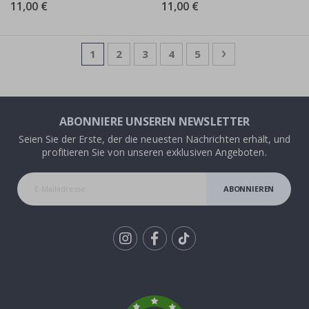
11,00 €
11,00 €
Seite
Sie lesen gerade die Seite
Seite
Seite
Seite
Seite
Seite
Weiter
1
2
3
4
5
ABONNIERE UNSEREN NEWSLETTER
Seien Sie der Erste, der die neuesten Nachrichten erhält, und
profitieren Sie von unseren exklusiven Angeboten.
ABONNIEREN
Tik
To
k