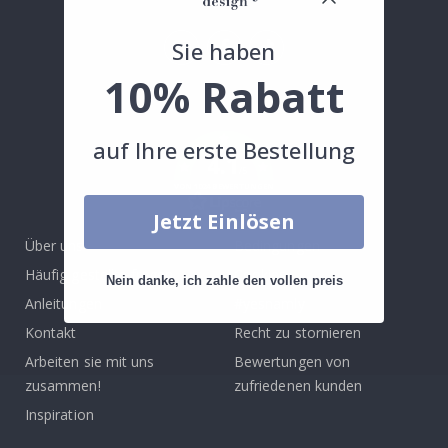
Sie haben
Tik
10% Rabatt
To
k
auf Ihre erste Bestellung
4.1
/5
VON 1024 BEWERTUNGEN
Jetzt Einlösen
Über uns
Bedingungen
Häufig gestellte fragen
Cookies
Nein danke, ich zahle den vollen preis
Anleitungen
#yesnamly
Kontakt
Recht zu stornieren
Arbeiten sie mit uns
Bewertungen von
zusammen!
zufriedenen kunden
Inspiration