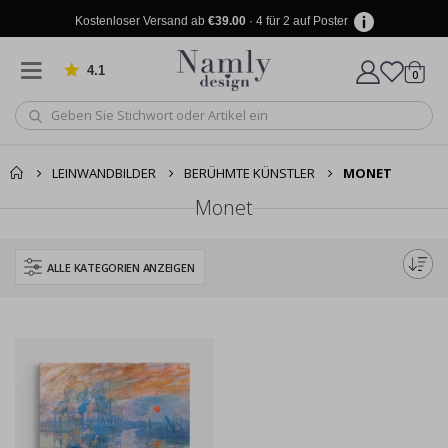
Kostenloser Versand ab
€39.00
· 4 für 2 auf Poster
4.1
Artike
von 1024 Bewertungen
0
Wagen
LEINWANDBILDER
BERÜHMTE KÜNSTLER
MONET
Monet
ALLE KATEGORIEN ANZEIGEN