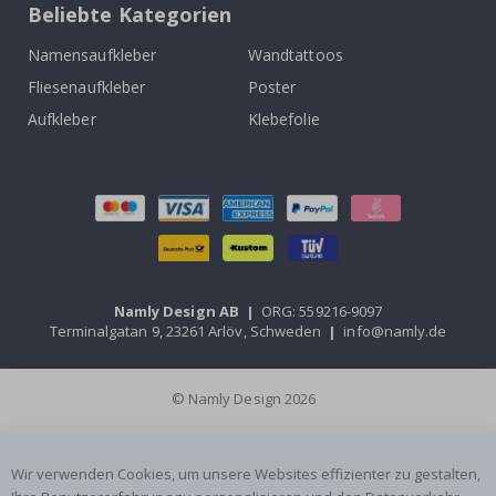
Beliebte Kategorien
Namensaufkleber
Wandtattoos
Fliesenaufkleber
Poster
Aufkleber
Klebefolie
Namly Design AB
|
ORG: 559216-9097
Terminalgatan 9, 23261 Arlöv, Schweden
|
info@namly.de
© Namly Design 2026
Wir verwenden Cookies, um unsere Websites effizienter zu gestalten,