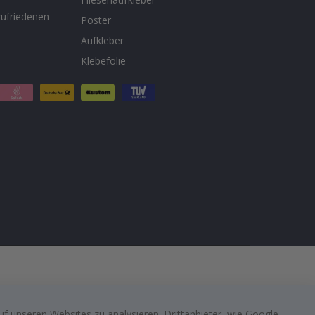
ufriedenen
Poster
Aufkleber
Klebefolie
f unseren Websites zu analysieren. Drittanbieter, wie Google-