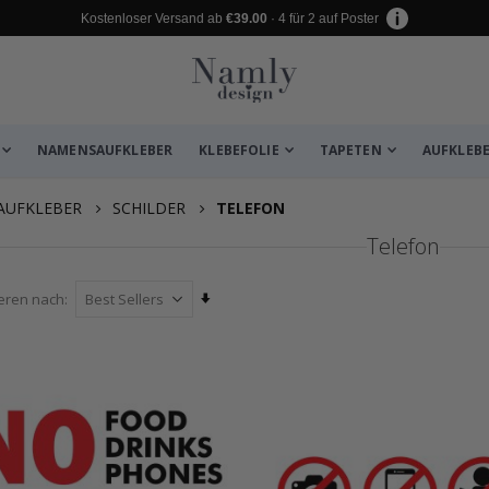
Kostenloser Versand ab
€39.00
· 4 für 2 auf Poster
NAMENSAUFKLEBER
KLEBEFOLIE
TAPETEN
AUFKLEB
AUFKLEBER
SCHILDER
TELEFON
Telefon
Aufsteigend
ieren nach
sortieren