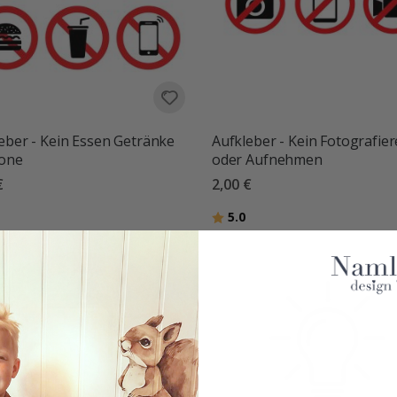
eber - Kein Essen Getränke
Aufkleber - Kein Fotografie
fone
oder Aufnehmen
€
2,00 €
Bewertung:
von 5 Sternen
5.0