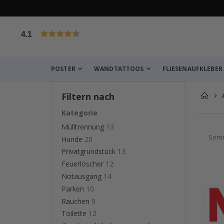
4.1
von 1030 Bewertungen
POSTER
WANDTATTOOS
FLIESENAUFKLEBER
Filtern nach
Kategorie
Mülltrennung
13
Sort
Hunde
20
Privatgrundstück
13
Feuerlöscher
12
Notausgang
14
Parken
10
Rauchen
9
Toilette
12