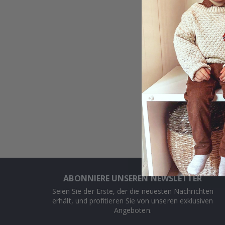
Aufkl
2,00 
Zeig
ABONNIERE UNSEREN NEWSLETTER
Seien Sie der Erste, der die neuesten Nachrichten
erhält, und profitieren Sie von unseren exklusiven
Angeboten.