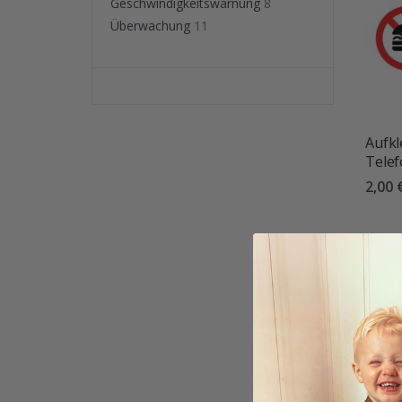
Geschwindigkeitswarnung
8
Überwachung
11
Aufkl
Tele
2,00 