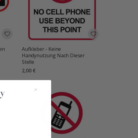
ren
Aufkleber - Keine
Handynutzung Nach Dieser
Stelle
2,00 €