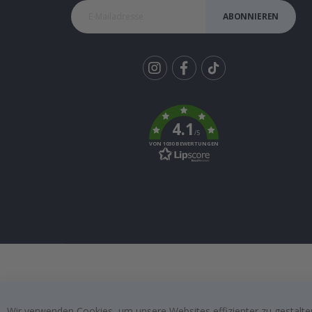
ABONNIEREN
Tik
To
k
4.1
/5
VON 1030 BEWERTUNGEN
Wir verwenden Cookies, um unsere Websites effizienter zu gestalten