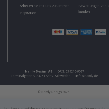
Arbeiten sie mit uns zusammen!
Bewertungen von z
kunden
Inspiration
Namly Design AB
|
ORG: 559216-9097
Terminalgatan 9, 23261 Arlöv, Schweden
|
info@namly.de
© Namly Design 2026
, Ihre Benutzererfahrung zu personalisieren und den Datenverkehr au