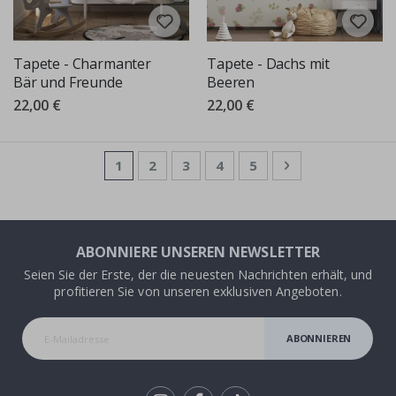
Tapete - Charmanter
Tapete - Dachs mit
Bär und Freunde
Beeren
22,00 €
22,00 €
Seite
Sie lesen gerade die Seite
Seite
Seite
Seite
Seite
Seite
Weiter
1
2
3
4
5
ABONNIERE UNSEREN NEWSLETTER
Seien Sie der Erste, der die neuesten Nachrichten erhält, und
profitieren Sie von unseren exklusiven Angeboten.
ABONNIEREN