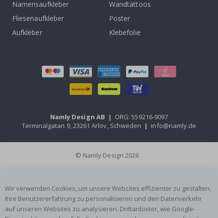
Namensaufkleber
Wandtattoos
Fliesenaufkleber
Poster
Aufkleber
Klebefolie
Namly Design AB
|
ORG: 559216-9097
Terminalgatan 9, 23261 Arlöv, Schweden
|
info@namly.de
© Namly Design 2026
Wir verwenden Cookies, um unsere Websites effizienter zu gestalten,
Ihre Benutzererfahrung zu personalisieren und den Datenverkehr
auf unseren Websites zu analysieren. Drittanbieter, wie Google-