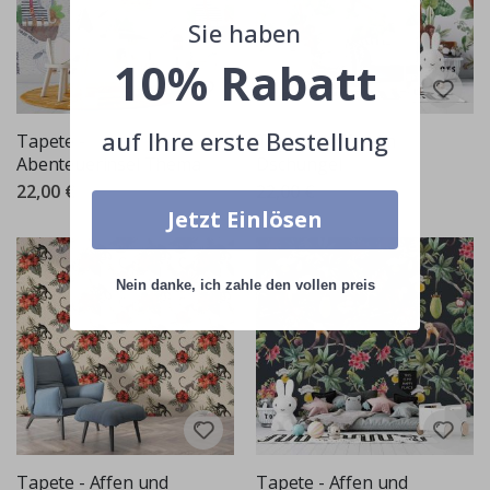
Sie haben
10% Rabatt
auf Ihre erste Bestellung
Tapete -
Tapete - Affen im
Abenteuerinsel Thema
Dschungel
22,00 €
22,00 €
Jetzt Einlösen
Nein danke, ich zahle den vollen preis
Tapete - Affen und
Tapete - Affen und