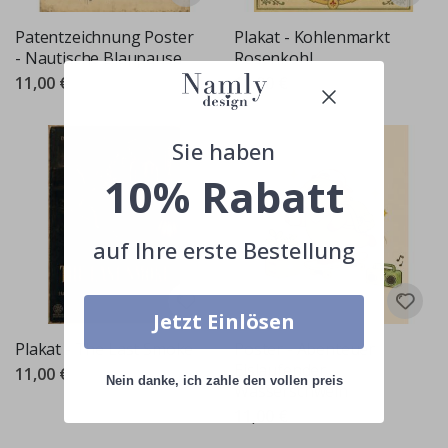
Patentzeichnung Poster
Plakat - Kohlenmarkt
- Nautische Blaupause
Rosenkohl
11,00 €
11,00 €
Sie haben
10% Rabatt
auf Ihre erste Bestellung
Jetzt Einlösen
Plakat - The Last Smoke
Poster - Abenteuer
Eislaufender
11,00 €
Nein danke, ich zahle den vollen preis
Wasserschwein
11,00 €