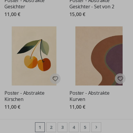
Poster - Abstrakte
Poster - Abstrakte
Gesichter
Gesichter - Set von 2
11,00 €
15,00 €
Poster - Abstrakte
Poster - Abstrakte
Kirschen
Kurven
11,00 €
11,00 €
Seite
Sie lesen gerade die Seite
Seite
Seite
Seite
Seite
Seite
Weiter
1
2
3
4
5