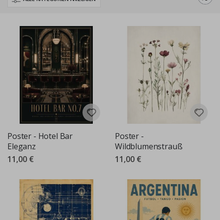
Entdecken Sie heute die Schönheit von Kunst und Design mit der Namly
Collection.
Poster - Hotel Bar
Poster -
Eleganz
Wildblumenstrauß
11,00 €
11,00 €