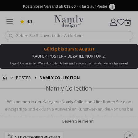
Kostenloser Versand ab
€39.00
· 4 für 2 auf Poster
4.1
Artike
von 1031 Bewertungen
0
Wagen
Gültig bis
zum 9. August
KAUFE 4 POSTER – BEZAHLE NUR FÜR 2!
Lege 4 Poster in den Warenkorb, der Rabatt wird automatisch an der Kasse abgezogen!
POSTER
NAMLY COLLECTION
Namly Collection
Willkommen in der Kategorie Namly Collection. Hier finden Sie eine
einzigartige und exklusive Auswahl an Kunstwerken, die von uns bei
Namly sorgfältig ausgewählt und erstellt wurden. Jedes Poster in unseren
Lesen Sie mehr
Kollektionen hat seinen eigenen Ausdruck und wurde ausgewählt, um
Ihrem Zuhause Persönlichkeit, Atmosphäre und Stil zu verleihen.
ALLE KATEGORIEN ANZEIGEN