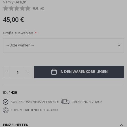
Namly Design
Bildgalerie
Durchschnittliche Bewertung:
0.0
(
abgegebene bewertungen:
0
)
springen
45,00 €
Größe auswählen
IN DEN WARENKORB LEGEN
ID
1429
KOSTENLOSER VERSAND AB 39 €
LIEFERUNG 4-7 TAGE
100% ZUFRIEDENHEITSGARANTIE
EINZELHEITEN