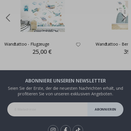
Wandtattoo - Flugzeuge
Wandtattoo - Berg
Special
25,00 €
Spec
39
Price
Pric
ABONNIERE UNSEREN NEWSLETTER
Seien Sie der Erste, der die neuesten Nachrichten erhält, und
profitieren Sie von unseren exklusiven Angeboten.
ABONNIEREN