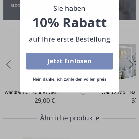
Sie haben
10% Rabatt
Andere kauften auch
auf Ihre erste Bestellung
Jetzt Einlösen
Nein danke, ich zahle den vollen preis
Wandtattoo - Sonne / Gelb
Wandtattoo – Ball
Special
29,00 €
Spec
37
Price
Pric
Ähnliche produkte