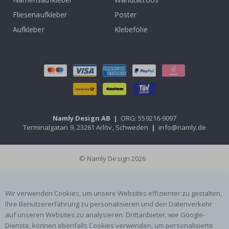
Fliesenaufkleber
Poster
Aufkleber
Klebefolie
Namly Design AB
|
ORG: 559216-9097
Terminalgatan 9, 23261 Arlöv, Schweden
|
info@namly.de
© Namly Design 2026
Wir verwenden Cookies, um unsere Websites effizienter zu gestalten,
Ihre Benutzererfahrung zu personalisieren und den Datenverkehr
auf unseren Websites zu analysieren. Drittanbieter, wie Google-
Dienste, können ebenfalls Cookies verwenden, um personalisierte