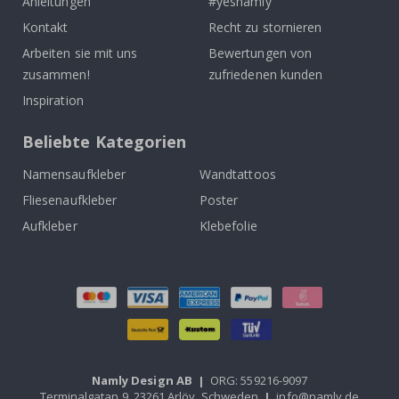
Anleitungen
#yesnamly
Kontakt
Recht zu stornieren
Arbeiten sie mit uns
Bewertungen von
zusammen!
zufriedenen kunden
Inspiration
Beliebte Kategorien
Namensaufkleber
Wandtattoos
Fliesenaufkleber
Poster
Aufkleber
Klebefolie
Namly Design AB
|
ORG: 559216-9097
Terminalgatan 9, 23261 Arlöv, Schweden
|
info@namly.de