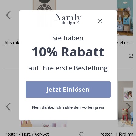
Sie haben
Abstrakte Geometrische Poster
Wandaufkleber – W
10% Rabatt
Sterne
Special
11,00 €
Price
Spec
29
Pric
Ähnliche produkte
auf Ihre erste Bestellung
Jetzt Einlösen
Nein danke, ich zahle den vollen preis
Poster - Tiere / 6er-Set
Poster - Pferd mit