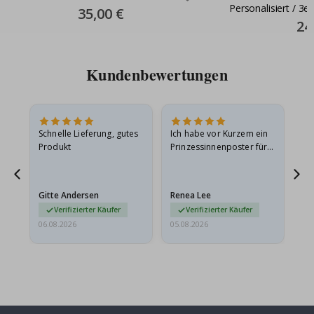
Personalisiert / 3er
Special
35,00 €
Price
Spec
24
Pric
Kundenbewertungen
Schnelle Lieferung, gutes
Ich habe vor Kurzem ein
Ich
Produkt
Prinzessinnenposter für
das
ts
meine Enkelin bestellt.
ge
Das Poster kam beim
Ra
at
Versand leicht
au
Gitte Andersen
Renea Lee
Sa
beschädigt…
au
Verifizierter Käufer
Verifizierter Käufer
06.08.2026
05.08.2026
05.