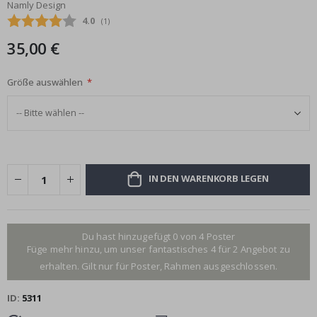
Namly Design
Bildgalerie
Durchschnittliche Bewertung:
4.0
(
abgegebene bewertungen:
1
)
springen
35,00 €
Größe auswählen
IN DEN WARENKORB LEGEN
Du hast hinzugefügt 0 von 4 Poster
Füge mehr hinzu, um unser fantastisches 4 für 2 Angebot zu
erhalten. Gilt nur für Poster, Rahmen ausgeschlossen.
ID
5311