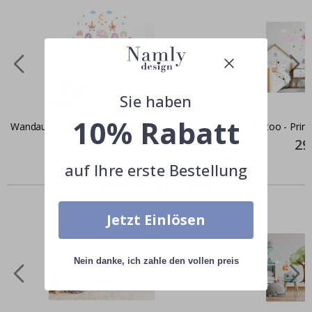
Sie haben
10% Rabatt
Wandaufkleber - Einhorn und Sterne
Wandtattoo - Prinz
Special
29,00 €
Spec
29
Price
Pric
auf Ihre erste Bestellung
Ähnliche produkte
Jetzt Einlösen
Nein danke, ich zahle den vollen preis