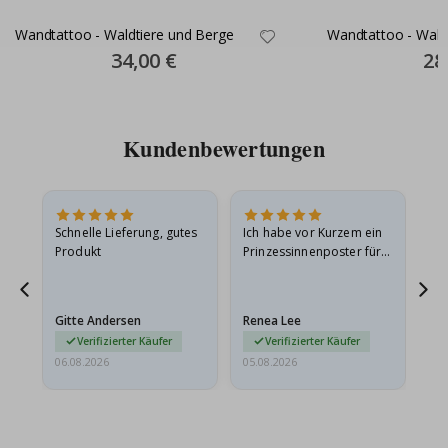
Wandtattoo - Waldtiere und Berge
Wandtattoo - Wald
Special
34,00 €
Spec
28
Price
Pric
Kundenbewertungen
Schnelle Lieferung, gutes
Ich habe vor Kurzem ein
Ich
Produkt
Prinzessinnenposter für
das
ts
meine Enkelin bestellt.
ge
Das Poster kam beim
Ra
at
Versand leicht
au
Gitte Andersen
Renea Lee
Sa
beschädigt…
au
Verifizierter Käufer
Verifizierter Käufer
06.08.2026
05.08.2026
05.