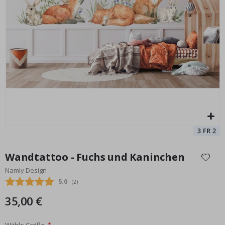
Wandtattoo - Fuchs und Eichhörnchen
Special
29,00 €
Price
Zum
Anfang
Wandtattoo - Fuchs und Kaninchen
der
Namly Design
Bildgalerie
Durchschnittliche Bewertung:
5.0
(
abgegebene bewertungen:
2
)
springen
35,00 €