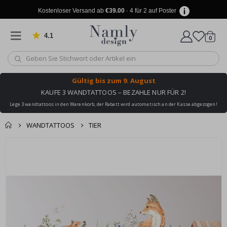
Kostenloser Versand ab
€39.00
· 4 für 2 auf Poster
4.1
Artike
von 1025 Bewertungen
0
Wagen
Gültig bis
zum 9. August
KAUFE 3 WANDTATTOOS – BEZAHLE NUR FÜR 2!
Lege 3 wandtattoos in den Warenkorb, der Rabatt wird automatisch an der Kasse abgezogen!
WANDTATTOOS
TIER
Produkt zum
Zum
Wagen
Kasse
Ende
Warenkorb
der
hinzugefügt ✔️
Bildgalerie
Kostenloser Versand
springen
erreicht!