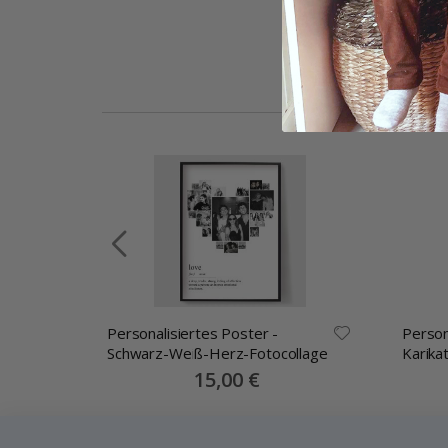
yl
Personalisiertes Poster -
Person
Schwarz-Weiß-Herz-Fotocollage
Karikat
Poste
Special
15,00 €
Price