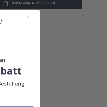
IN DEN WARENKORB LEGEN
 €
LIEFERUNG 4-7 TAGE
IE
en
batt
Bestellung