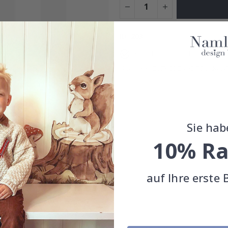
Special
15,00 €
Price
ID
203
KOSTENLOSER VERSAND AB 39
100% ZUFRIEDENHEITSGARANT
Sie hab
10% Ra
auf Ihre erste 