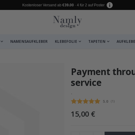
Kostenloser Versand ab
€39.00
· 4 für 2 auf Poster
NAMENSAUFKLEBER
KLEBEFOLIE
TAPETEN
AUFKLEB
zugefügt ✔️ Kostenloser Versand er
Payment thro
service
-
Durchschnittli
5.0
(
abgegebene be
1
)
15,00 €