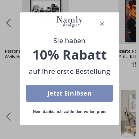
Sie haben
10% Rabatt
Personalisiertes Poster - Schwarz-
Personalisierte Pos
Weiß-Herz-Fotocollage
Cartoon-Stil – KI-P
Special
15,00 €
Spec
15
Price
Pric
auf Ihre erste Bestellung
Ähnliche produkte
Jetzt Einlösen
Nein danke, ich zahle den vollen preis