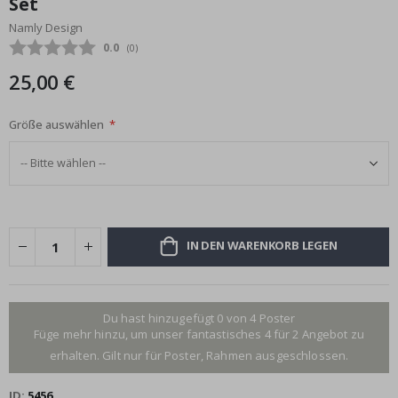
Set
Bildgalerie
Namly Design
springen
Durchschnittliche Bewertung:
0.0
(
abgegebene bewertungen:
0
)
25,00 €
Größe auswählen
IN DEN WARENKORB LEGEN
Du hast hinzugefügt 0 von 4 Poster
Füge mehr hinzu, um unser fantastisches 4 für 2 Angebot zu
erhalten. Gilt nur für Poster, Rahmen ausgeschlossen.
ID
5456