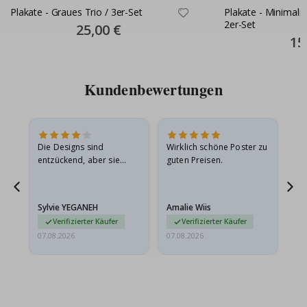
Plakate - Graues Trio / 3er-Set
Plakate - Minimalis
2er-Set
Special
25,00 €
Price
Spec
15
Pric
Kundenbewertungen
in
Die Designs sind
Wirklich schöne Poster zu
All
r
entzückend, aber sie
guten Preisen.
sollten flach in einem
stabilen Umschlag
versendet werden. Weil
Sylvie YEGANEH
Amalie Wiis
Ka
sie…
Verifizierter Käufer
Verifizierter Käufer
07.08.2026
07.08.2026
07.