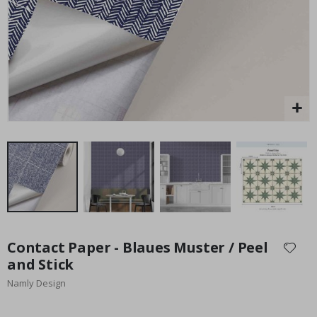
Fliesenaufkleber - Vintage Blau
Special
20,00 €
Price
Zum
Anfang
Contact Paper - Blaues Muster / Peel
der
and Stick
Bildgalerie
Namly Design
springen