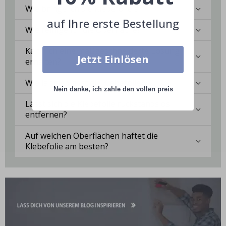
Wie bringe ich die Klebefolie an?
auf Ihre erste Bestellung
Wie reinige ich die Oberfläche?
Kann ich eine maßgeschneiderte Lösung
Jetzt Einlösen
erhalten?
Wie langlebig ist die Klebefolie?
Nein danke, ich zahle den vollen preis
Lässt sich die Klebefolie rückstandslos
entfernen?
Auf welchen Oberflächen haftet die
Klebefolie am besten?