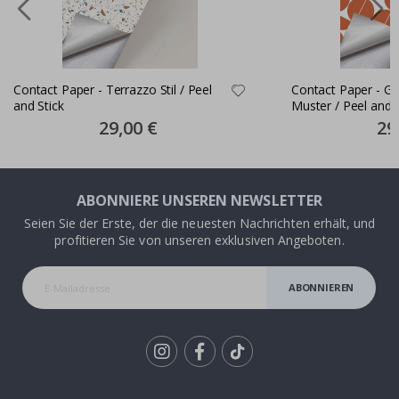
Contact Paper - Terrazzo Stil / Peel
Contact Paper - G
and Stick
Muster / Peel and S
Special
29,00 €
Spec
29
Price
Pric
ABONNIERE UNSEREN NEWSLETTER
Seien Sie der Erste, der die neuesten Nachrichten erhält, und
profitieren Sie von unseren exklusiven Angeboten.
ABONNIEREN
Tik
To