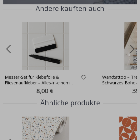
Andere kauften auch
Messer-Set für Klebefolie &
Wandtattoo – Trep
Fliesenaufkleber – Alles-in-einem
Schwarzes Boho-Mu
Montageset
Set
Special
8,00 €
Spec
39
Price
Pric
Ähnliche produkte