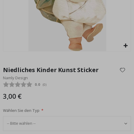
Personalisiertes Poster - Aquarell Nachthimmel Sternenkarte
Special
15,00 €
Price
Zum
Anfang
Niedliches Kinder Kunst Sticker
der
Namly Design
Bildgalerie
Durchschnittliche Bewertung:
0.0
(
abgegebene bewertungen:
0
)
springen
3,00 €
Wählen Sie den Typ