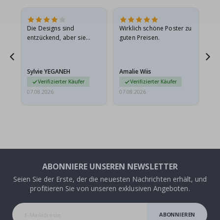
in
Die Designs sind
Wirklich schöne Poster zu
All
r
entzückend, aber sie
guten Preisen.
sollten flach in einem
stabilen Umschlag
versendet werden. Weil
Sylvie YEGANEH
Amalie Wiis
Ka
sie…
Verifizierter Käufer
Verifizierter Käufer
07.08.2026
07.08.2026
07.
ABONNIERE UNSEREN NEWSLETTER
Seien Sie der Erste, der die neuesten Nachrichten erhält, und
profitieren Sie von unseren exklusiven Angeboten.
ABONNIEREN