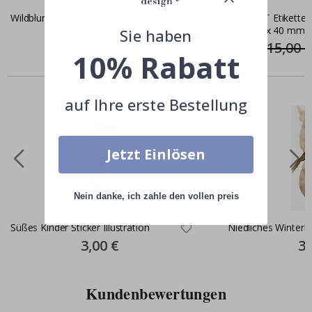
Wildblumenfeld Gemälde Poster
NIIMBOT Etiketten
Serie 25 x 40 mm /
Sie haben
Special
11,00 €
Price
15,00 
10% Rabatt
Ähnliche produkte
auf Ihre erste Bestellung
Jetzt Einlösen
Nein danke, ich zahle den vollen preis
Süßes Kinder Sticker Illustration
Niedliches Winterki
Special
3,00 €
Spe
3,
Price
Pri
Kundenbewertungen