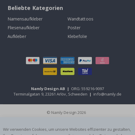
Beliebte Kategorien
Namensaufkleber
Wandtattoos
Fliesenaufkleber
Poster
Aufkleber
Klebefolie
Namly Design AB
|
ORG: 559216-9097
Terminalgatan 9, 23261 Arlöv, Schweden
|
info@namly.de
© Namly Design 2026
Wir verwenden Cookies, um unsere Websites effizienter zu gestalten,