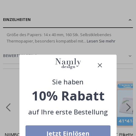
EINZELHEITEN
Größe des Papiers: 14 x 40 mm, 160 Stk. Selbstklebendes
Thermopapier, besonders kompatibel mit...
Lesen Sie mehr
BEWERTUNGEN
(
)
Andere kauften auch
Sie haben
10% Rabatt
auf Ihre erste Bestellung
Jetzt Einlösen
NIIMBOT Etikettenaufkleber B18
NIIMBOT Etiketten