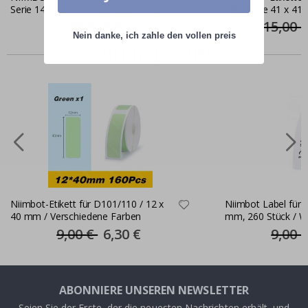
Serie 14 x 50 mm / 125 Stück / Weiß
/ B3-Serie 41 x 41 
Transparent / Blu
9,00 €
Special
6,30 €
15,00 
Price
Nein danke, ich zahle den vollen preis
Ähnliche produkte
Niimbot-Etikett für D101/110 / 12 x
Niimbot Label für 
40 mm / Verschiedene Farben
mm, 260 Stück / W
9,00 €
Special
6,30 €
9,00 
Price
ABONNIERE UNSEREN NEWSLETTER
Seien Sie der Erste, der die neuesten Nachrichten erhält, und