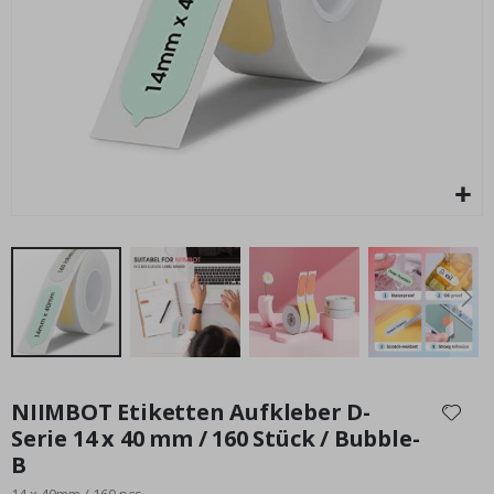
Personalisiertes Poster - Paar Herz Fotocollage
Special
15,00 €
Price
Zum
Anfang
NIIMBOT Etiketten Aufkleber D-
der
Serie 14 x 40 mm / 160 Stück / Bubble-
Bildgalerie
B
springen