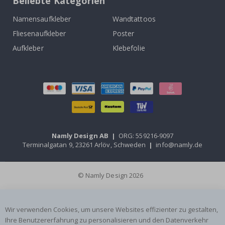
Beliebte Kategorien
Namensaufkleber
Wandtattoos
Fliesenaufkleber
Poster
Aufkleber
Klebefolie
Namly Design AB
|
ORG: 559216-9097
Terminalgatan 9, 23261 Arlöv, Schweden
|
info@namly.de
© Namly Design 2026
Wir verwenden Cookies, um unsere Websites effizienter zu gestalten,
Ihre Benutzererfahrung zu personalisieren und den Datenverkehr