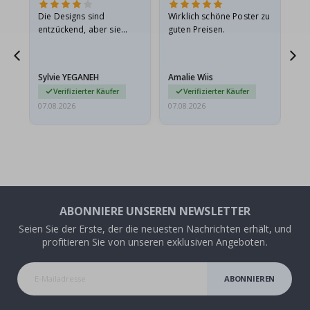
in
Die Designs sind
Wirklich schöne Poster zu
All
r
entzückend, aber sie
guten Preisen.
sollten flach in einem
stabilen Umschlag
versendet werden. Weil
Sylvie YEGANEH
Amalie Wiis
Ka
sie…
Verifizierter Käufer
Verifizierter Käufer
07.08.2026
07.08.2026
07.
ABONNIERE UNSEREN NEWSLETTER
Seien Sie der Erste, der die neuesten Nachrichten erhält, und
profitieren Sie von unseren exklusiven Angeboten.
ABONNIEREN