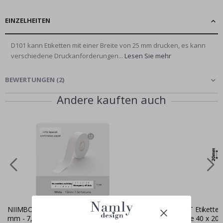
EINZELHEITEN
D101 kann Etiketten mit einer Breite von 25 mm drucken, es kann
verschiedene Druckanforderungen...
Lesen Sie mehr
BEWERTUNGEN
(
2
)
Andere kauften auch
NIIMBOT Etiketten Aufkleber H1S / 15
NIIMBOT Etiketten
mm - 7,5 Meter / Weiss
/ B3-Serie 40 x 20 