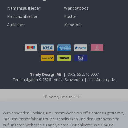
Namensaufkleber
Wandtattoos
Fliesenaufkleber
Poster
Aufkleber
Klebefolie
Namly Design AB
|
ORG: 559216-9097
Terminalgatan 9, 23261 Arlöv, Schweden
|
info@namly.de
© Namly Design 2026
Wir verwenden Cookies, um unsere Websites effizienter zu gestalten,
Ihre Benutzererfahrung zu personalisieren und den Datenverkehr
auf unseren Websites zu analysieren. Drittanbieter, wie Google-