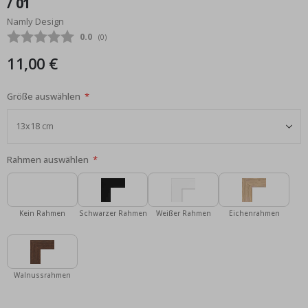
/ 01
Bildgalerie
Namly Design
springen
Durchschnittliche Bewertung:
0.0
(
abgegebene bewertungen:
0
)
11,00 €
Größe auswählen
Rahmen auswählen
Kein Rahmen
Schwarzer Rahmen
Weißer Rahmen
Eichenrahmen
Walnussrahmen