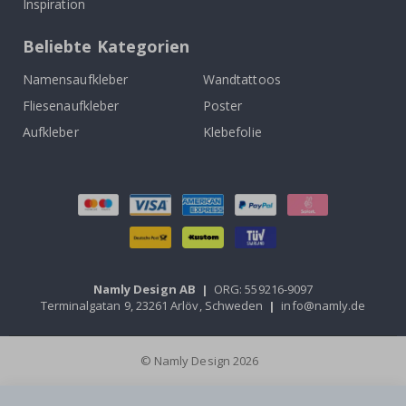
Inspiration
Beliebte Kategorien
Namensaufkleber
Wandtattoos
Fliesenaufkleber
Poster
Aufkleber
Klebefolie
Namly Design AB
|
ORG: 559216-9097
Terminalgatan 9, 23261 Arlöv, Schweden
|
info@namly.de
© Namly Design 2026