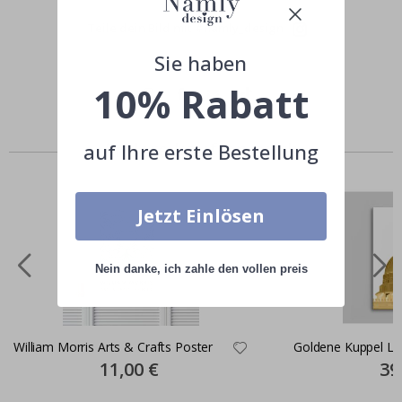
Teile dein Bild mit #namly_design
Sie haben
10% Rabatt
Andere kauften auch
auf Ihre erste Bestellung
Jetzt Einlösen
Nein danke, ich zahle den vollen preis
William Morris Arts & Crafts Poster
Goldene Kuppel L
Special
11,00 €
Spec
39
Price
Pric