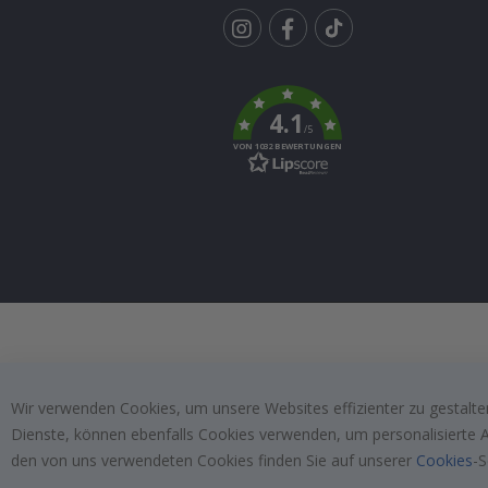
Tik
To
k
4.1
/5
VON 1032 BEWERTUNGEN
Wir verwenden Cookies, um unsere Websites effizienter zu gestalten
Dienste, können ebenfalls Cookies verwenden, um personalisierte An
den von uns verwendeten Cookies finden Sie auf unserer
Cookies
-S