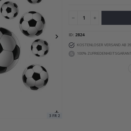
 KI-Poster
Special
15,00 €
Price
ID
2824
KOSTENLOSER VERSAND AB 39
100% ZUFRIEDENHEITSGARANT