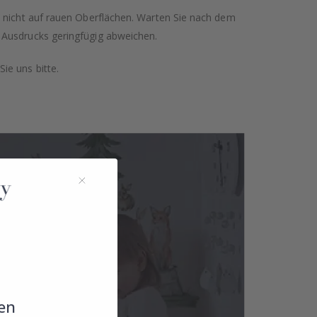
n nicht auf rauen Oberflächen. Warten Sie nach dem
 Ausdrucks geringfügig abweichen.
ie uns bitte.
en