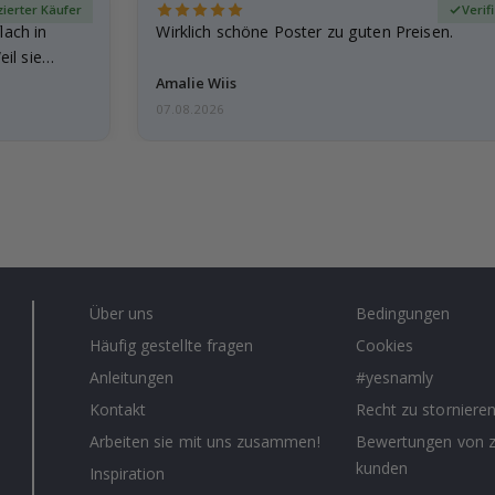
izierter Käufer
Verif
lach in
Wirklich schöne Poster zu guten Preisen.
il sie…
Amalie Wiis
07.08.2026
Über uns
Bedingungen
Häufig gestellte fragen
Cookies
Anleitungen
#yesnamly
Kontakt
Recht zu storniere
Arbeiten sie mit uns zusammen!
Bewertungen von z
kunden
Inspiration