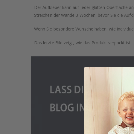
Der Aufkleber kann auf jeder glatten Oberfläche a
Streichen der Wände 3 Wochen, bevor Sie die Aufkl
Wenn Sie besondere Wünsche haben, wie individuell
Das letzte Bild zeigt, wie das Produkt verpackt ist.