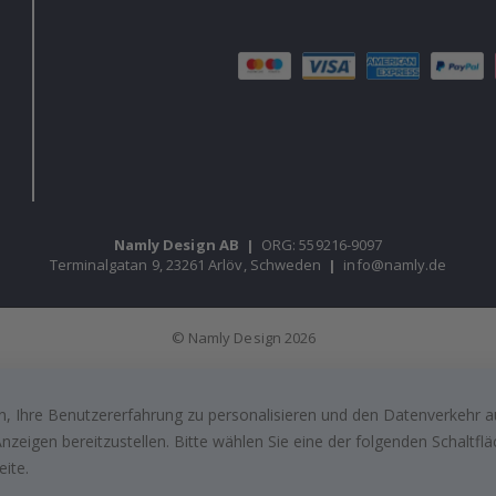
Namly Design AB
|
ORG: 559216-9097
Terminalgatan 9, 23261 Arlöv, Schweden
|
info@namly.de
© Namly Design 2026
, Ihre Benutzererfahrung zu personalisieren und den Datenverkehr au
zeigen bereitzustellen. Bitte wählen Sie eine der folgenden Schaltf
eite.