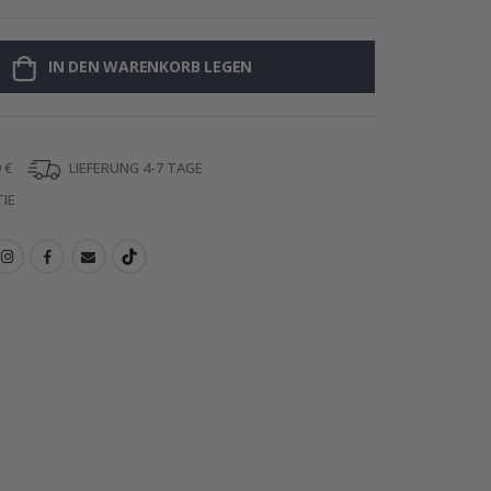
IN DEN WARENKORB LEGEN
Poster - 2026
 €
LIEFERUNG 4-7 TAGE
IE