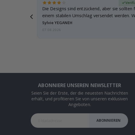
zierter Käufer
Verif
für meine
Die Designs sind entzückend, aber sie sollten f
leicht
einem stabilen Umschlag versendet werden. We
Sylvie YEGANEH
07.08.2026
ABONNIERE UNSEREN NEWSLETTER
Seien Sie der Erste, der die neuesten Nachrichten
erhält, und profitieren Sie von unseren exklusiven
Angeboten.
ABONNIEREN