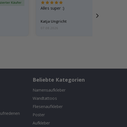
izierter Käufer
Verif
Alles super :)
Katja Ungricht
07.08.2026
Beliebte Kategorien
Namensaufkleber
Wandtattoos
n
Fliesenaufkleber
ufriedenen
Poster
Aufkleber