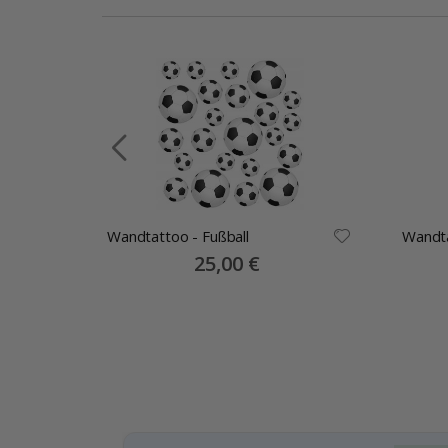
unde
Wandtattoo - Fußball
Wandta
Special
25,00 €
Price