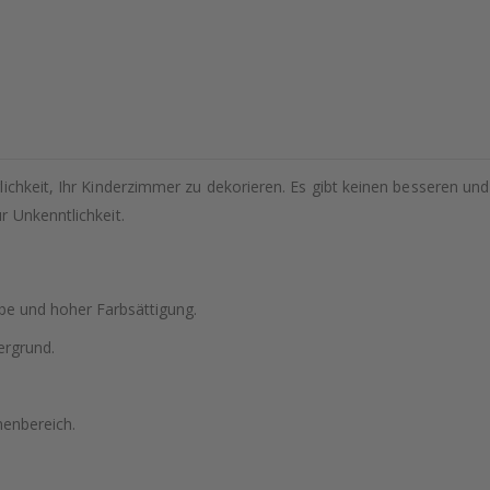
ichkeit, Ihr Kinderzimmer zu dekorieren. Es gibt keinen besseren un
r Unkenntlichkeit.
be und hoher Farbsättigung.
ergrund.
nenbereich.