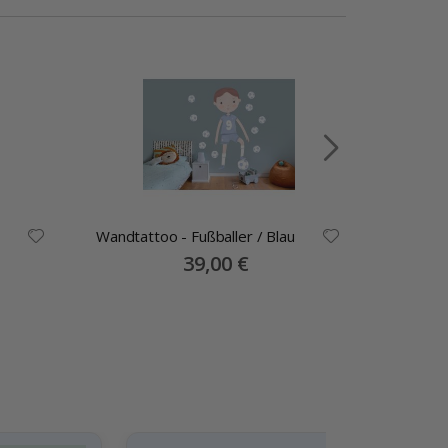
Wandtattoo - Fußballer / Blau
Wandtat
Special
39,00 €
Price