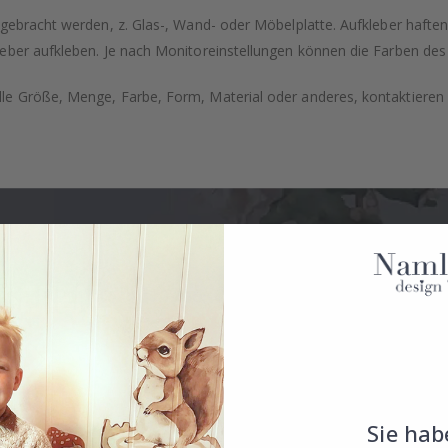
ngebracht werden, z. Glas-, Wand- oder Möbelplatte. Aufkleber hafte
eber aufkleben. Je nach Monitoreinstellungen können die Farben des
e Größe, Menge, Farbe, Form, Material oder anderes, kontaktieren S
Sie hab