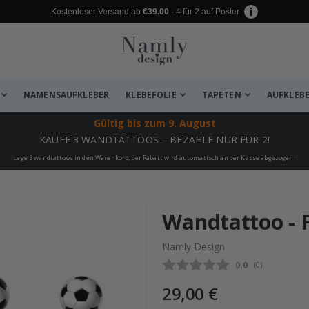
Kostenloser Versand ab
€39.00
· 4 für 2 auf Poster
NAMENSAUFKLEBER
KLEBEFOLIE
TAPETEN
AUFKLEB
Gültig bis
zum 9. August
KAUFE 3 WANDTATTOOS – BEZAHLE NUR FÜR 2!
Lege 3 wandtattoos in den Warenkorb, der Rabatt wird automatisch an der Kasse abgezogen!
zugefügt ✔️ Kostenloser Versand er
Wandtattoo - 
Namly Design
Durchschnittli
0.0
(
abgegebene be
0
)
29,00 €