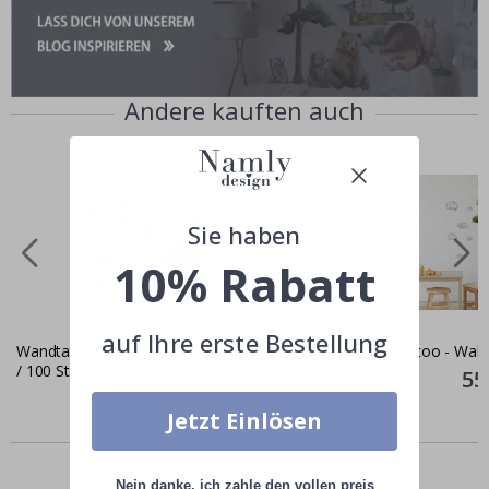
Andere kauften auch
Sie haben
10% Rabatt
auf Ihre erste Bestellung
Wandtattoo - Punkte / Blau Grau Gelb
Wandtattoo - Wal
/ 100 Stück
Spec
55
Pric
Special
29,00 €
Price
Jetzt Einlösen
Ähnliche produkte
Nein danke, ich zahle den vollen preis