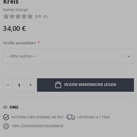
Kreis
Bildgalerie
Namly Design
springen
Durchschnittliche Bewertung:
0.0
(
abgegebene bewertungen:
0
)
34,00 €
Größe auswählen
IN DEN WARENKORB LEGEN
ID
5962
KOSTENLOSER VERSAND AB 39 €
LIEFERUNG 4-7 TAGE
100% ZUFRIEDENHEITSGARANTIE