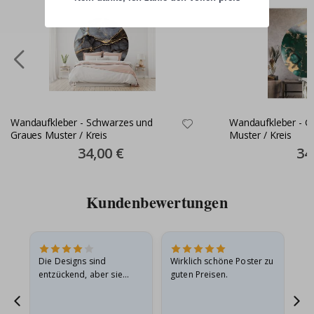
Wandaufkleber - Schwarzes und
Wandaufkleber - G
Graues Muster / Kreis
Muster / Kreis
Special
34,00 €
Spec
34
Price
Pric
Kundenbewertungen
in
Die Designs sind
Wirklich schöne Poster zu
All
r
entzückend, aber sie
guten Preisen.
sollten flach in einem
stabilen Umschlag