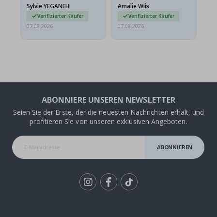
versendet werden. Weil
Sylvie YEGANEH
Amalie Wiis
Ka
sie…
Verifizierter Käufer
Verifizierter Käufer
07.08.2026
07.08.2026
07.
ABONNIERE UNSEREN NEWSLETTER
Seien Sie der Erste, der die neuesten Nachrichten erhält, und
profitieren Sie von unseren exklusiven Angeboten.
ABONNIEREN
Tik
To