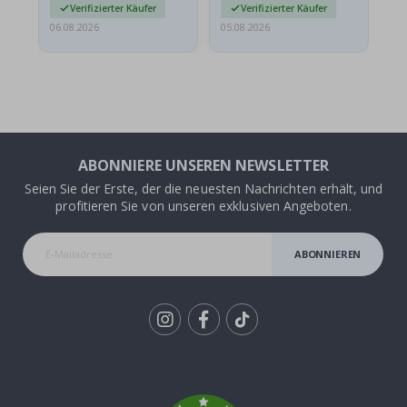
Verifizierter Käufer
Verifizierter Käufer
06.08.2026
05.08.2026
05.
ABONNIERE UNSEREN NEWSLETTER
Seien Sie der Erste, der die neuesten Nachrichten erhält, und
profitieren Sie von unseren exklusiven Angeboten.
ABONNIEREN
Tik
To
k