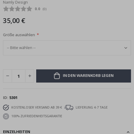
Namly Design
Bildgalerie
Durchschnittliche Bewertung:
0.0
(
abgegebene bewertungen:
0
)
springen
35,00 €
Größe auswählen
IN DEN WARENKORB LEGEN
ID
5301
KOSTENLOSER VERSAND AB 39 €
LIEFERUNG 4-7 TAGE
100% ZUFRIEDENHEITSGARANTIE
EINZELHEITEN