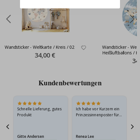
Wandsticker - Weltkarte / Kreis / 02
Wandsticker - Welt
Heißluftballons / Kr
Special
34,00 €
Price
Spec
34
Pric
Kundenbewertungen
Schnelle Lieferung, gutes
Ich habe vor Kurzem ein
Ich
Produkt
Prinzessinnenposter für
das
ts
meine Enkelin bestellt.
ge
Das Poster kam beim
Ra
at
Versand leicht
au
Gitte Andersen
Renea Lee
Sa
beschädigt…
au