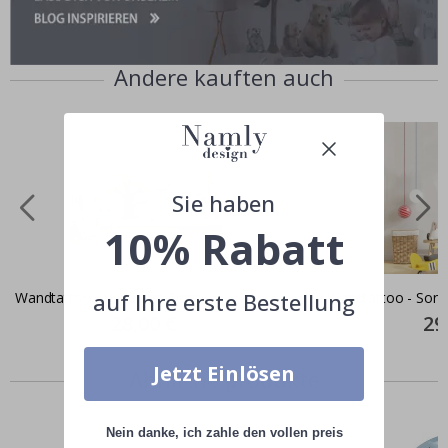
Andere kauften auch
Sie haben
10% Rabatt
auf Ihre erste Bestellung
Wandtattoo - Wald und Tiere
Wandtattoo - Sonn
Special
28,00 €
Spec
29
Price
Pric
Jetzt Einlösen
Ähnliche produkte
Nein danke, ich zahle den vollen preis