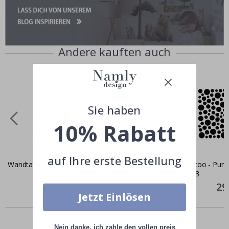
Andere kauften auch
Sie haben
10% Rabatt
auf Ihre erste Bestellung
Wandtattoo - Wald und Tiere
Wandtattoo - Punkt
Stück / 03
Special
28,00 €
Price
Spec
29
Pric
Jetzt Einlösen
Ähnliche produkte
Nein danke, ich zahle den vollen preis