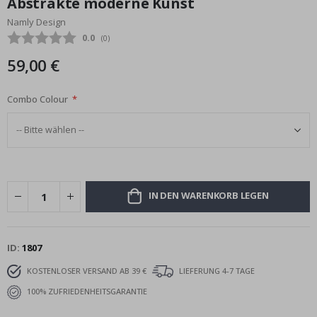
Abstrakte moderne Kunst
Bildgalerie
Namly Design
springen
Durchschnittliche Bewertung:
0.0
(
abgegebene bewertungen:
0
)
59,00 €
Combo Colour
IN DEN WARENKORB LEGEN
ID
1807
KOSTENLOSER VERSAND AB 39 €
LIEFERUNG 4-7 TAGE
100% ZUFRIEDENHEITSGARANTIE