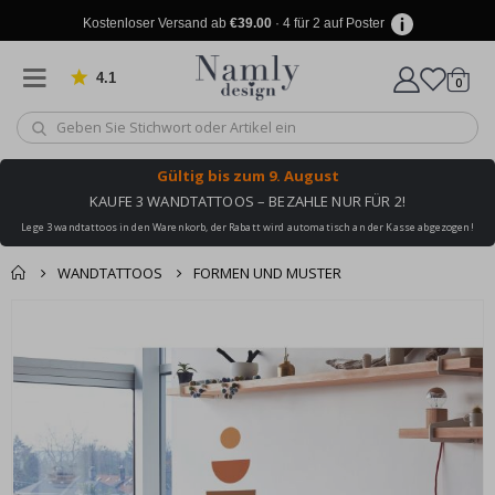
Kostenloser Versand ab
€39.00
· 4 für 2 auf Poster
4.1
Artike
von 1031 Bewertungen
0
Wagen
Gültig bis
zum 9. August
KAUFE 3 WANDTATTOOS – BEZAHLE NUR FÜR 2!
Lege 3 wandtattoos in den Warenkorb, der Rabatt wird automatisch an der Kasse abgezogen!
WANDTATTOOS
FORMEN UND MUSTER
Produkt zum
Zum
Wagen
Kasse
Ende
Warenkorb
der
hinzugefügt ✔️
Bildgalerie
Kostenloser Versand
springen
erreicht!