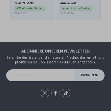
versendet werden. Weil
Sylvie YEGANEH
Amalie Wiis
Ka
sie…
Verifizierter Käufer
Verifizierter Käufer
07.08.2026
07.08.2026
07.
ABONNIERE UNSEREN NEWSLETTER
Seien Sie der Erste, der die neuesten Nachrichten erhält, und
profitieren Sie von unseren exklusiven Angeboten.
ABONNIEREN
Tik
To