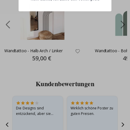
Wandtattoo - Halb Arch / Linker
Wandtattoo - Boho
Special
59,00 €
Spec
49
Price
Pric
Kundenbewertungen
in
Die Designs sind
Wirklich schöne Poster zu
All
r
entzückend, aber sie
guten Preisen.
sollten flach in einem
stabilen Umschlag