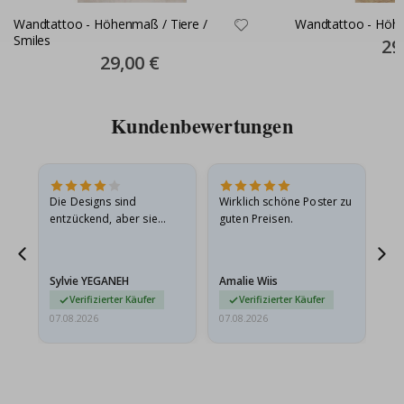
Wandtattoo - Höhenmaß / Tiere /
Wandtattoo - Höhe
Smiles
Spec
29
Pric
Special
29,00 €
Price
Kundenbewertungen
in
Die Designs sind
Wirklich schöne Poster zu
All
r
entzückend, aber sie
guten Preisen.
sollten flach in einem
stabilen Umschlag
versendet werden. Weil
Sylvie YEGANEH
Amalie Wiis
Ka
sie…
Verifizierter Käufer
Verifizierter Käufer
07.08.2026
07.08.2026
07.