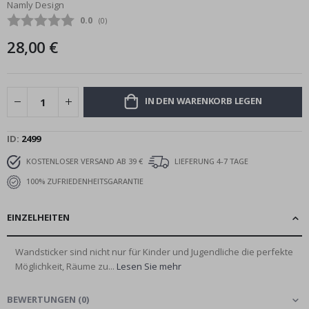
Namly Design
Bildgalerie
Durchschnittliche Bewertung:
0.0
(
abgegebene bewertungen:
0
)
springen
28,00 €
IN DEN WARENKORB LEGEN
ID
2499
KOSTENLOSER VERSAND AB 39 €
LIEFERUNG 4-7 TAGE
100% ZUFRIEDENHEITSGARANTIE
EINZELHEITEN
Wandsticker sind nicht nur für Kinder und Jugendliche die perfekte
Möglichkeit, Räume zu...
Lesen Sie mehr
BEWERTUNGEN
(
0
)