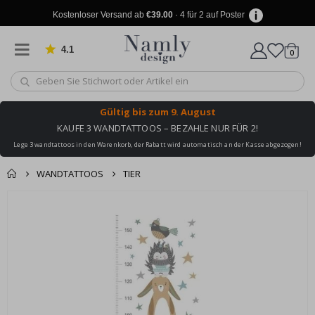
Kostenloser Versand ab
€39.00
· 4 für 2 auf Poster
4.1
Artike
von 1030 Bewertungen
0
Wagen
Gültig bis
zum 9. August
KAUFE 3 WANDTATTOOS – BEZAHLE NUR FÜR 2!
Lege 3 wandtattoos in den Warenkorb, der Rabatt wird automatisch an der Kasse abgezogen!
WANDTATTOOS
TIER
Produkt zum
Zum
Wagen
Kasse
Ende
Warenkorb
der
hinzugefügt ✔️
Bildgalerie
Kostenloser Versand
springen
erreicht!