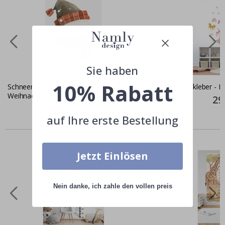
Sie haben
10% Rabatt
Schneemann Aufkleber für
Wandaufkleber - Ei
Weihnachten
Spec
29
Pric
Special
3,00 €
Price
auf Ihre erste Bestellung
Ähnliche produkte
Jetzt Einlösen
Nein danke, ich zahle den vollen preis