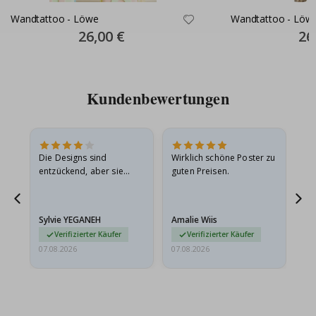
Wandtattoo - Löwe
Wandtattoo - Löw
Special
26,00 €
Spec
26
Price
Pric
Kundenbewertungen
in
Die Designs sind
Wirklich schöne Poster zu
All
r
entzückend, aber sie
guten Preisen.
sollten flach in einem
stabilen Umschlag
versendet werden. Weil
Sylvie YEGANEH
Amalie Wiis
Ka
sie…
Verifizierter Käufer
Verifizierter Käufer
07.08.2026
07.08.2026
07.