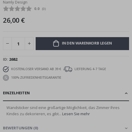
Namly Design
Bildgalerie
Durchschnittliche Bewertung:
0.0
(
abgegebene bewertungen:
0
)
springen
26,00 €
IN DEN WARENKORB LEGEN
ID
2682
KOSTENLOSER VERSAND AB 39 €
LIEFERUNG 4-7 TAGE
100% ZUFRIEDENHEITSGARANTIE
EINZELHEITEN
Wandsticker sind eine großartige Möglichkeit, das Zimmer Ihres
Kindes zu dekorieren, es gibt...
Lesen Sie mehr
BEWERTUNGEN
(
0
)