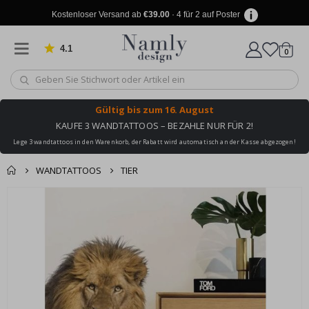
Kostenloser Versand ab
€39.00
· 4 für 2 auf Poster
4.1
Artike
von 1034 Bewertungen
0
Wagen
Gültig bis
zum 16. August
KAUFE 3 WANDTATTOOS – BEZAHLE NUR FÜR 2!
Lege 3 wandtattoos in den Warenkorb, der Rabatt wird automatisch an der Kasse abgezogen!
WANDTATTOOS
TIER
Produkt zum
Zum
Wagen
Kasse
Ende
Warenkorb
der
hinzugefügt ✔️
Bildgalerie
Kostenloser Versand
springen
erreicht!