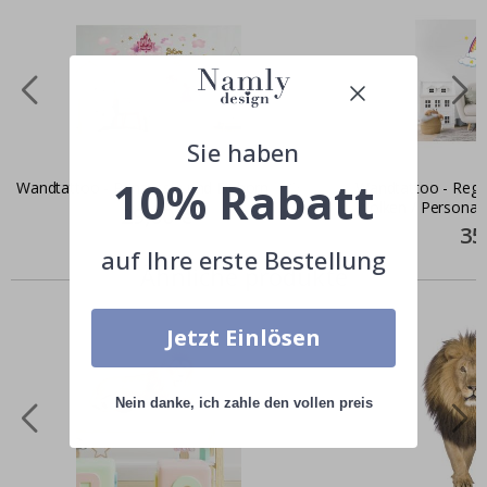
Sie haben
10% Rabatt
Wandtattoo - Prinzessin und Einhorn
Wandtattoo - Reg
Wolken / Personalis
Special
29,00 €
Price
Spec
35
Pric
auf Ihre erste Bestellung
Ähnliche produkte
Jetzt Einlösen
Nein danke, ich zahle den vollen preis