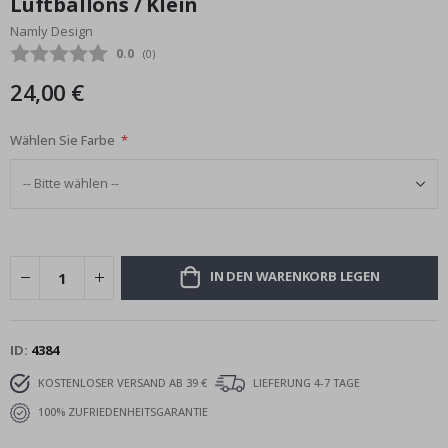
Luftballons / Klein
Bildgalerie
Namly Design
springen
Durchschnittliche Bewertung:
0.0
(
abgegebene bewertungen:
0
)
24,00 €
Wählen Sie Farbe
IN DEN WARENKORB LEGEN
ID
4384
KOSTENLOSER VERSAND AB 39 €
LIEFERUNG 4-7 TAGE
100% ZUFRIEDENHEITSGARANTIE