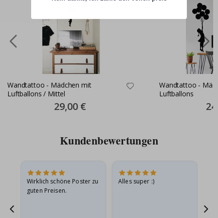
Wandtattoo - Mädchen mit
Wandtattoo - Mäd
Luftballons / Mittel
Luftballons
Special
29,00 €
Spec
24
Price
Pric
Kundenbewertungen
Wirklich schöne Poster zu
Alles super :)
Sc
guten Preisen.
Pr
er