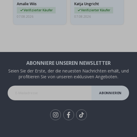
Amalie Wiis
Katja Ungricht
Gi
Verifizierter Käufer
Verifizierter Käufer
07.08.2026
07.08.2026
06.
ABONNIERE UNSEREN NEWSLETTER
Seien Sie der Erste, der die neuesten Nachrichten erhält, und
profitieren Sie von unseren exklusiven Angeboten.
ABONNIEREN
Tik
To