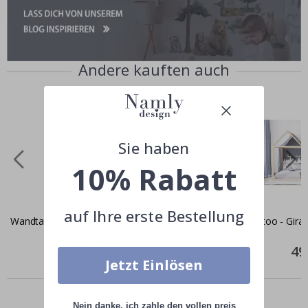
Andere kauften auch
Sie haben
10% Rabatt
auf Ihre erste Bestellung
Wandtattoo - Prinzessin und Einhorn
Wandtattoo - Giraf
Ballons
Special
29,00 €
Price
Spec
49
Pric
Jetzt Einlösen
Ähnliche produkte
Nein danke, ich zahle den vollen preis