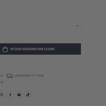
Poster - 2026
IN DEN WARENKORB LEGEN
 €
LIEFERUNG 4-7 TAGE
IE