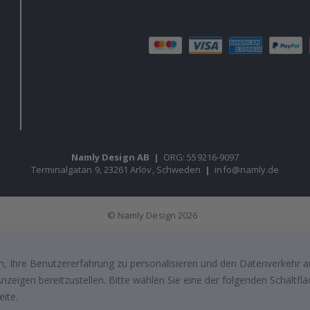
Namly Design AB
|
ORG: 559216-9097
Terminalgatan 9, 23261 Arlöv, Schweden
|
info@namly.de
© Namly Design 2026
, Ihre Benutzererfahrung zu personalisieren und den Datenverkehr au
zeigen bereitzustellen. Bitte wählen Sie eine der folgenden Schaltf
eite.