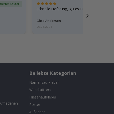
izierter Käufer
Verif
Schnelle Lieferung, gutes Produkt
Gitte Andersen
06.08.2026
Beliebte Kategorien
Namensaufkleber
Wandtattoos
n
Fliesenaufkleber
ufriedenen
Poster
Aufkleber