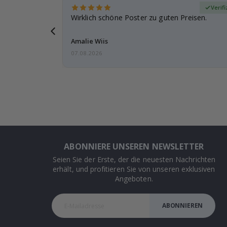
zierter Käufer
Verif
den und der
Wirklich schöne Poster zu guten Preisen.
ar
Amalie Wiis
07.08.2026
ABONNIERE UNSEREN NEWSLETTER
Seien Sie der Erste, der die neuesten Nachrichten
erhält, und profitieren Sie von unseren exklusiven
Angeboten.
ABONNIEREN