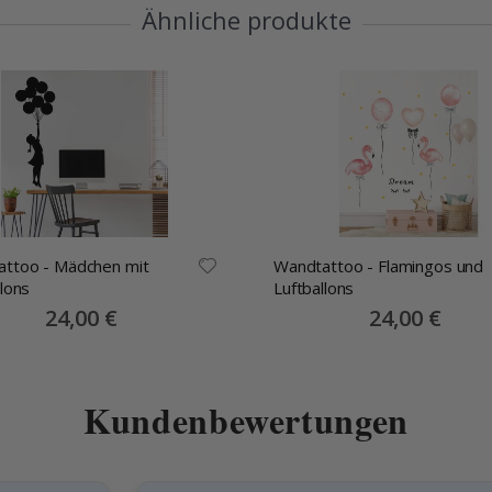
Ähnliche produkte
ttoo - Mädchen mit
Wandtattoo - Flamingos und
llons
Luftballons
Special
24,00 €
Special
24,00 €
Price
Price
Kundenbewertungen