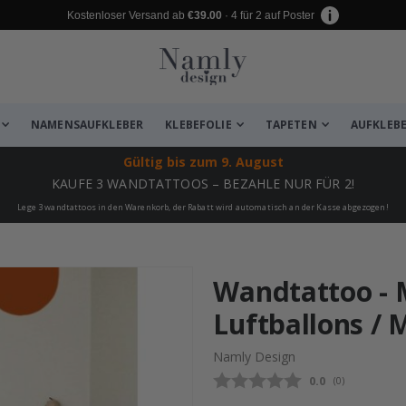
Kostenloser Versand ab
€39.00
· 4 für 2 auf Poster
NAMENSAUFKLEBER
KLEBEFOLIE
TAPETEN
AUFKLEB
Gültig bis
zum 9. August
KAUFE 3 WANDTATTOOS – BEZAHLE NUR FÜR 2!
Lege 3 wandtattoos in den Warenkorb, der Rabatt wird automatisch an der Kasse abgezogen!
zugefügt ✔️ Kostenloser Versand er
Wandtattoo - 
Luftballons / M
Namly Design
Durchschnittli
0.0
(
abgegebene be
0
)