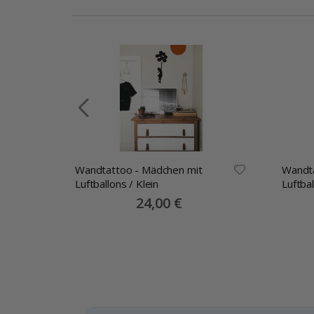
Wandtattoo - Mädchen mit
Wandta
range
Luftballons / Klein
Luftba
Special
24,00 €
Price