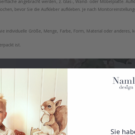
berfläche angebracht werden, z. Glas-, Wand- oder Möbelplatte. Aufk
chen, bevor Sie die Aufkleber aufkleben. Je nach Monitoreinstellun
individuelle Größe, Menge, Farbe, Form, Material oder anderes, kon
rpackt ist.
Sie hab