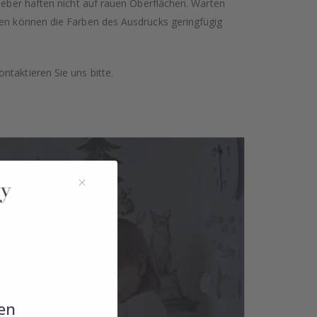
leber haften nicht auf rauen Oberflächen. Warten
gen können die Farben des Ausdrucks geringfügig
taktieren Sie uns bitte.
en