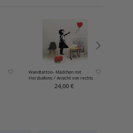
Wandtattoo- Mädchen mit
Wandtat
Herzballons / Ansicht von rechts
Herzball
Special
24,00 €
Price