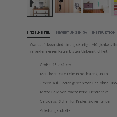
Zum
Anfang
EINZELHEITEN
BEWERTUNGEN
(
0
)
INSTRUKTION
der
Bildgalerie
Wandaufkleber sind eine großartige Möglichkeit, I
springen
verändern einen Raum bis zur Unkenntlichkeit.
Größe: 15 x 41 cm
Matt bedruckte Folie in höchster Qualität.
Umriss auf Plotter geschnitten und ohne Hint
Matte Folie verursacht keine Lichtreflexe.
Geruchlos. Sicher für Kinder. Sicher für den In
Anleitung enthalten.