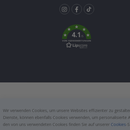
Tik
To
k
4.1
/5
VON 1029 BEWERTUNGEN
Wir verwenden Cookies, um unsere Websites effizienter zu gestalten
Dienste, können ebenfalls Cookies verwenden, um personalisierte An
den von uns verwendeten Cookies finden Sie auf unserer
Cookies
-S