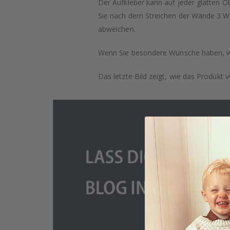
Der Aufkleber kann auf jeder glatten O
Sie nach dem Streichen der Wände 3 Wo
abweichen.
Wenn Sie besondere Wünsche haben, wie 
Das letzte Bild zeigt, wie das Produkt ve