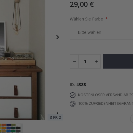
29,00 €
Wählen Sie Farbe
 KI-Poster
Special
15,00 €
Price
ID
4388
KOSTENLOSER VERSAND AB 39
100% ZUFRIEDENHEITSGARANT