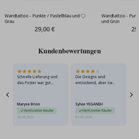
Wandtattoo - Punkte / Pastellblau und
Wandtattoo - Punkt
Grau
und Grün
Special
29,00 €
Spec
29
Price
Pric
Kundenbewertungen
es
Schnelle Lieferung und
Die Designs sind
Wi
das Poster war gut
entzückend, aber sie
gu
verpackt, vielen Dank.
sollten flach in einem
stabilen Umschlag
versendet werden. Weil
Maryse Brion
Sylvie YEGANEH
Am
sie…
Verifizierter Käufer
Verifizierter Käufer
10.08.2026
07.08.2026
07.