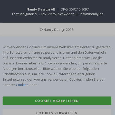
Namly Design AB
|
ORG: 559216-9097
Terminalgatan 9, 23261 Arlöv, Schweden
|
info@namly.de
© Namly Design 2026
Wir verwenden Cookies, um unsere Websites effizienter zu gestalten,
Ihre Benutzererfahrung zu personalisieren und den Datenverkehr
auf unseren Websites zu analysieren. Drittanbieter, wie Google-
Dienste, können ebenfalls Cookies verwenden, um personalisierte
Anzeigen bereitzustellen. Bitte wählen Sie eine der folgenden
Schaltflächen aus, um Ihre Cookie-Präferenzen anzugeben.
Einzelheiten zu den von uns verwendeten Cookies finden Sie auf
unserer
Cookies
-Seite.
COOKIES AKZEPTIEREN
COOKIES VERWALTEN