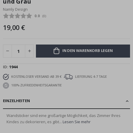
und Grau
Bildgalerie
Namly Design
springen
Durchschnittliche Bewertung:
0.0
(
abgegebene bewertungen:
0
)
19,00 €
IN DEN WARENKORB LEGEN
ID
1944
KOSTENLOSER VERSAND AB 39 €
LIEFERUNG 4-7 TAGE
100% ZUFRIEDENHEITSGARANTIE
EINZELHEITEN
Wandsticker sind eine großartige Möglichkeit, das Zimmer Ihres
Kindes zu dekorieren, es gibt...
Lesen Sie mehr