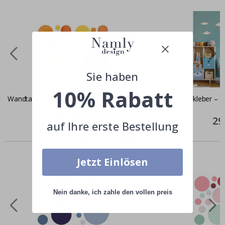
Sie haben
10% Rabatt
Wandtattoo - Punkte / Orange 02
Wandaufkleber – W
Sterne
Special
29,00 €
Price
Spec
29
auf Ihre erste Bestellung
Pric
Ähnliche produkte
Jetzt Einlösen
Nein danke, ich zahle den vollen preis