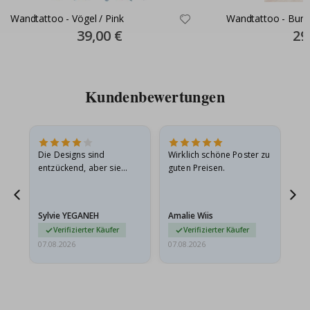
Wandtattoo - Vögel / Pink
Wandtattoo - Bunt
Special
39,00 €
Spec
29
Price
Pric
Kundenbewertungen
in
Die Designs sind
Wirklich schöne Poster zu
All
r
entzückend, aber sie
guten Preisen.
sollten flach in einem
stabilen Umschlag
versendet werden. Weil
Sylvie YEGANEH
Amalie Wiis
Ka
sie…
Verifizierter Käufer
Verifizierter Käufer
07.08.2026
07.08.2026
07.