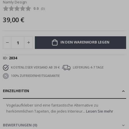
Namly Design
Bildgalerie
Durchschnittliche Bewertung:
0.0
(
abgegebene bewertungen:
0
)
springen
39,00 €
IN DEN WARENKORB LEGEN
ID
2034
KOSTENLOSER VERSAND AB 39 €
LIEFERUNG 4-7 TAGE
100% ZUFRIEDENHEITSGARANTIE
EINZELHEITEN
Vogelaufkleber sind eine fantastische Alternative zu
herkömmlichen Tapeten, die jedes Interieur...
Lesen Sie mehr
BEWERTUNGEN
(
0
)