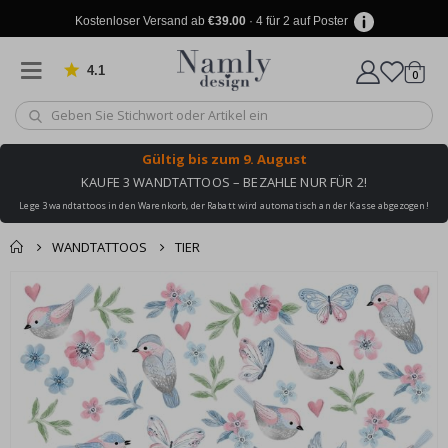
Kostenloser Versand ab
€39.00
· 4 für 2 auf Poster
4.1
Artike
von 1030 Bewertungen
0
Wagen
Gültig bis
zum 9. August
KAUFE 3 WANDTATTOOS – BEZAHLE NUR FÜR 2!
Lege 3 wandtattoos in den Warenkorb, der Rabatt wird automatisch an der Kasse abgezogen!
WANDTATTOOS
TIER
Produkt zum
Zum
Wagen
Kasse
Ende
Warenkorb
der
hinzugefügt ✔️
Bildgalerie
Kostenloser Versand
springen
erreicht!