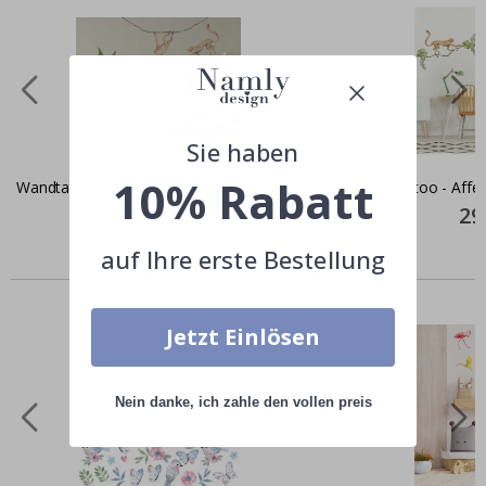
Sie haben
10% Rabatt
Wandtattoo - Leopard und Affen
Wandtattoo - Affe
Special
79,00 €
Spec
29
Price
Pric
auf Ihre erste Bestellung
Ähnliche produkte
Jetzt Einlösen
Nein danke, ich zahle den vollen preis