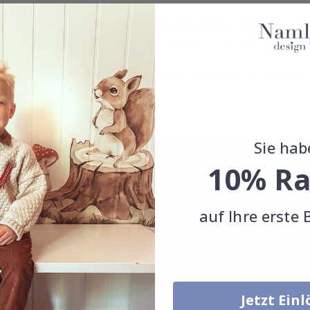
ngebracht werden, z. Glas-, Wand- oder Möbelplatte. Aufkleber hafte
eber aufkleben. Je nach Monitoreinstellungen können die Farben des
e Größe, Menge, Farbe, Form, Material oder anderes, kontaktieren S
Sie hab
10% Ra
auf Ihre erste 
Jetzt Ein