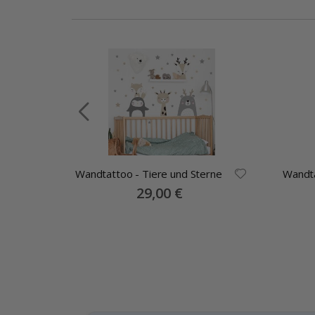
umen
Wandtattoo - Tiere und Sterne
Wandta
Special
29,00 €
Price