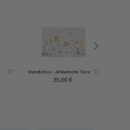
Wandtattoo - Afrikanische Tiere
Special
35,00 €
Price