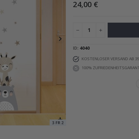
24,00 €
Special
11,00 €
Price
ID
4040
KOSTENLOSER VERSAND AB 39
100% ZUFRIEDENHEITSGARANT