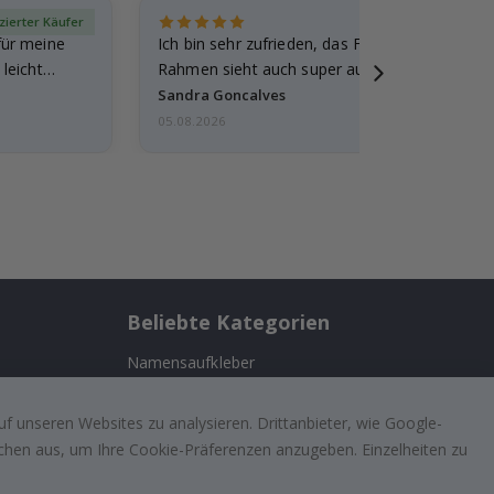
izierter Käufer
Verif
für meine
Ich bin sehr zufrieden, das Foto ist toll gewo
leicht
Rahmen sieht auch super aus. Die Lieferung 
außerdem…
Sandra Goncalves
05.08.2026
Beliebte Kategorien
Namensaufkleber
Wandtattoos
n
f unseren Websites zu analysieren. Drittanbieter, wie Google-
Fliesenaufkleber
lächen aus, um Ihre Cookie-Präferenzen anzugeben. Einzelheiten zu
ufriedenen
Poster
Aufkleber