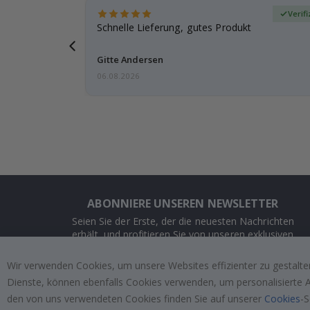
zierter Käufer
Verif
ar
Schnelle Lieferung, gutes Produkt
e einen
Gitte Andersen
06.08.2026
ABONNIERE UNSEREN NEWSLETTER
Seien Sie der Erste, der die neuesten Nachrichten
erhält, und profitieren Sie von unseren exklusiven
Angeboten.
Wir verwenden Cookies, um unsere Websites effizienter zu gestalten
Dienste, können ebenfalls Cookies verwenden, um personalisierte An
ABONNIEREN
den von uns verwendeten Cookies finden Sie auf unserer
Cookies
-S