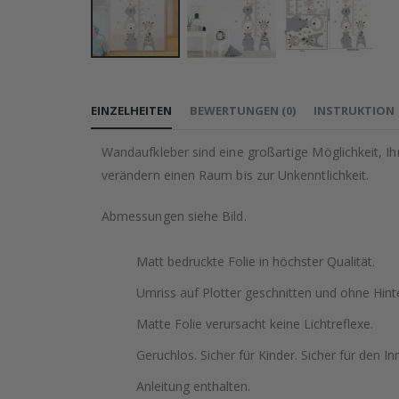
Zum
Anfang
EINZELHEITEN
BEWERTUNGEN
(
0
)
INSTRUKTION
der
Bildgalerie
Wandaufkleber sind eine großartige Möglichkeit, I
springen
verändern einen Raum bis zur Unkenntlichkeit.
Abmessungen siehe Bild.
Matt bedruckte Folie in höchster Qualität.
Umriss auf Plotter geschnitten und ohne Hint
Matte Folie verursacht keine Lichtreflexe.
Geruchlos. Sicher für Kinder. Sicher für den In
Anleitung enthalten.