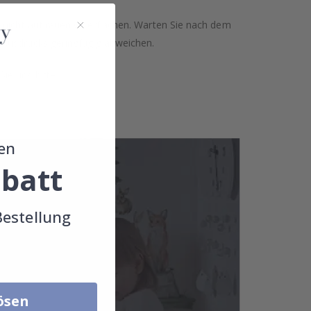
n nicht auf rauen Oberflächen. Warten Sie nach dem
 Ausdrucks geringfügig abweichen.
ie uns bitte.
en
batt
Bestellung
lösen