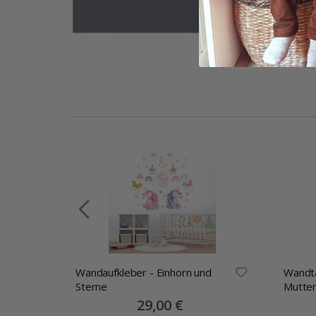
Wandaufkleber - Einhorn und
Wandta
-
Sterne
Mutte
Special
29,00 €
Price