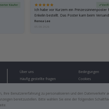
izierter Käufer
Verif
Ich habe vor Kurzem ein Prinzessinnenposter 
Enkelin bestellt. Das Poster kam beim Versand 
beschädigt…
Renea Lee
05.08.2026
Über uns
Bedingungen
Häufig gestellte fragen
Cookies
Anleitungen
#yesnamly
Kontakt
Recht zu storniere
, Ihre Benutzererfahrung zu personalisieren und den Datenverkehr au
zeigen bereitzustellen. Bitte wählen Sie eine der folgenden Schaltf
Arbeiten sie mit uns zusammen!
Bewertungen von z
eite.
kunden
Inspiration