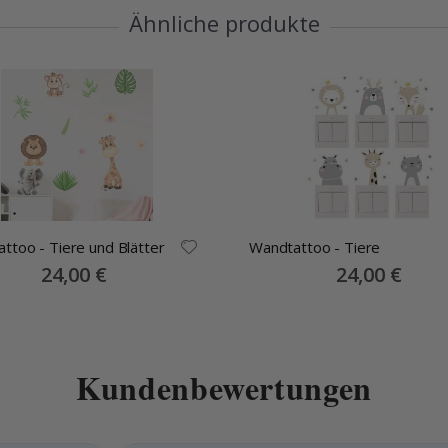
Ähnliche produkte
ttoo - Tiere und Blätter
Wandtattoo - Tiere
Special
24,00 €
Special
24,00 €
Price
Price
Kundenbewertungen