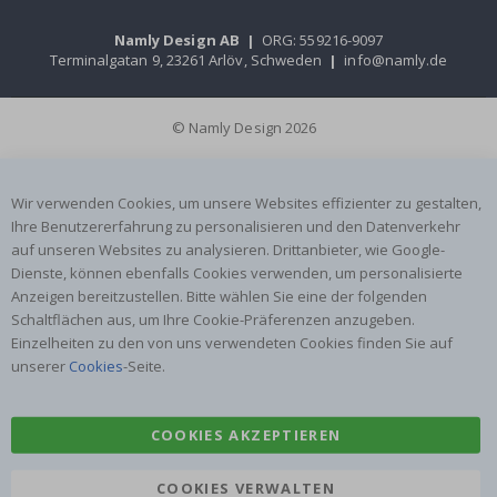
Namly Design AB
|
ORG: 559216-9097
Terminalgatan 9, 23261 Arlöv, Schweden
|
info@namly.de
© Namly Design 2026
Wir verwenden Cookies, um unsere Websites effizienter zu gestalten,
Ihre Benutzererfahrung zu personalisieren und den Datenverkehr
auf unseren Websites zu analysieren. Drittanbieter, wie Google-
Dienste, können ebenfalls Cookies verwenden, um personalisierte
Anzeigen bereitzustellen. Bitte wählen Sie eine der folgenden
Schaltflächen aus, um Ihre Cookie-Präferenzen anzugeben.
Einzelheiten zu den von uns verwendeten Cookies finden Sie auf
unserer
Cookies
-Seite.
COOKIES AKZEPTIEREN
COOKIES VERWALTEN