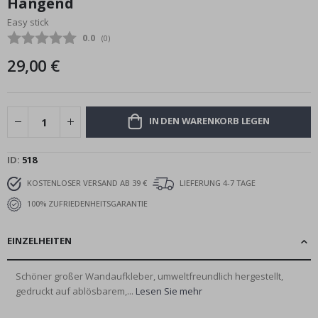
Hängend
Bildgalerie
Easy stick
springen
Durchschnittliche Bewertung:
0.0
(
abgegebene bewertungen:
0
)
29,00 €
IN DEN WARENKORB LEGEN
ID
518
KOSTENLOSER VERSAND AB 39 €
LIEFERUNG 4-7 TAGE
100% ZUFRIEDENHEITSGARANTIE
EINZELHEITEN
Schöner großer Wandaufkleber, umweltfreundlich hergestellt,
gedruckt auf ablösbarem,...
Lesen Sie mehr