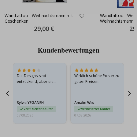
Wandtattoo - Weihnachtsmann mit
Wandtattoo - Weih
Geschenken
Weihnachtsmann mi
Special
29,00 €
Spec
29
Price
Pric
Kundenbewertungen
in
Die Designs sind
Wirklich schöne Poster zu
All
r
entzückend, aber sie
guten Preisen.
sollten flach in einem
stabilen Umschlag
versendet werden. Weil
Sylvie YEGANEH
Amalie Wiis
Ka
sie…
Verifizierter Käufer
Verifizierter Käufer
07.08.2026
07.08.2026
07.