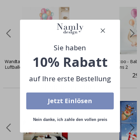
Sie haben
10% Rabatt
Wandtattoo - Baby Dinosaurier mit
Wandtattoo - Baby
Luftballons 1
Luftballons 2
Special
29,00 €
Spec
29
auf Ihre erste Bestellung
Price
Pric
Ähnliche produkte
Jetzt Einlösen
Nein danke, ich zahle den vollen preis