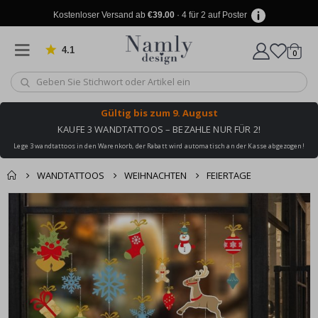
Kostenloser Versand ab
€39.00
· 4 für 2 auf Poster
4.1
Artike
von 1031 Bewertungen
0
Wagen
Gültig bis
zum 9. August
KAUFE 3 WANDTATTOOS – BEZAHLE NUR FÜR 2!
Lege 3 wandtattoos in den Warenkorb, der Rabatt wird automatisch an der Kasse abgezogen!
WANDTATTOOS
WEIHNACHTEN
FEIERTAGE
Produkt zum
Zum
Wagen
Kasse
Ende
Warenkorb
der
hinzugefügt ✔️
Bildgalerie
Kostenloser Versand
springen
erreicht!